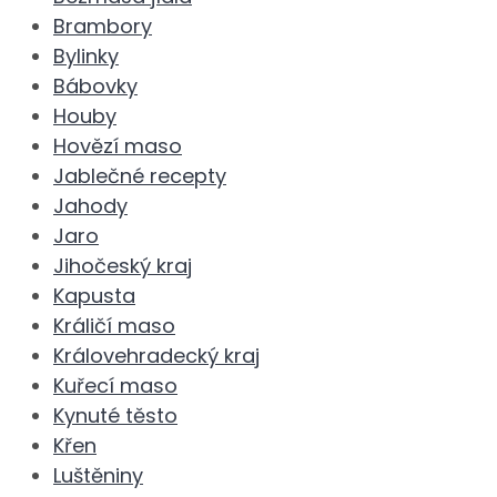
Brambory
Bylinky
Bábovky
Houby
Hovězí maso
Jablečné recepty
Jahody
Jaro
Jihočeský kraj
Kapusta
Králičí maso
Královehradecký kraj
Kuřecí maso
Kynuté těsto
Křen
Luštěniny