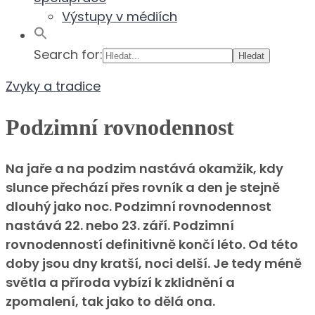
Výstupy v médiích
Search for:
Zvyky a tradice
Podzimní rovnodennost
Na jaře a na podzim nastává okamžik, kdy
slunce přechází přes rovník a den je stejně
dlouhý jako noc. Podzimní rovnodennost
nastává 22. nebo 23. září. Podzimní
rovnodenností definitivně končí léto. Od této
doby jsou dny kratší, noci delší. Je tedy méně
světla a příroda vybízí k zklidnění a
zpomalení, tak jako to dělá ona.