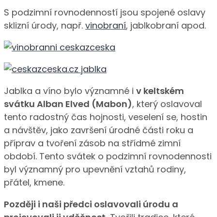
S podzimní rovnodenností jsou spojené oslavy
sklizní úrody, např.
vinobraní
, jablkobraní apod.
Jablka a víno bylo významné i
v keltském
svátku Alban Elved (Mabon)
, který oslavoval
tento radostný čas hojnosti, veselení se, hostin
a návštěv, jako završení úrodné části roku a
příprav a tvoření zásob na střídmé zimní
období. Tento svátek o podzimní rovnodennosti
byl významný pro upevnění vztahů rodiny,
přátel, kmene.
Později i naši předci oslavovali úrodu a