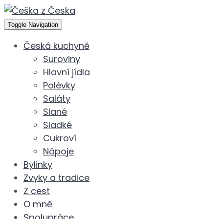
Toggle Navigation
Česká kuchyně
Suroviny
Hlavní jídla
Polévky
Saláty
Slané
Sladké
Cukroví
Nápoje
Bylinky
Zvyky a tradice
Z cest
O mně
Spolupráce