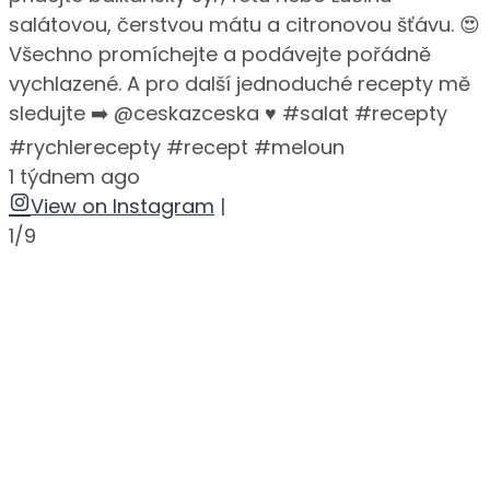
salátovou, čerstvou mátu a citronovou šťávu. 😍
Všechno promíchejte a podávejte pořádně
vychlazené. A pro další jednoduché recepty mě
sledujte ➡️ @ceskazceska ♥️ #salat #recepty
#rychlerecepty #recept #meloun
1 týdnem ago
View on Instagram
|
1/9
•