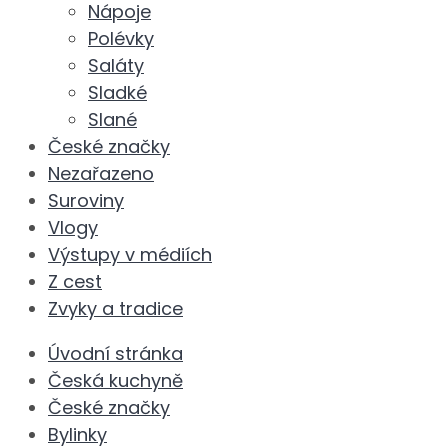
Nápoje
Polévky
Saláty
Sladké
Slané
České značky
Nezařazeno
Suroviny
Vlogy
Výstupy v médiích
Z cest
Zvyky a tradice
Úvodní stránka
Česká kuchyně
České značky
Bylinky