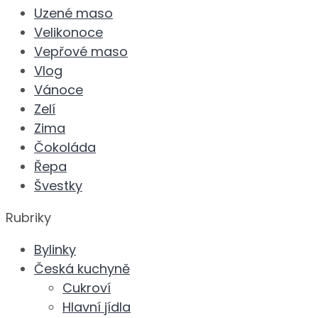
Uzené maso
Velikonoce
Vepřové maso
Vlog
Vánoce
Zelí
Zima
Čokoláda
Řepa
Švestky
Rubriky
Bylinky
Česká kuchyně
Cukroví
Hlavní jídla