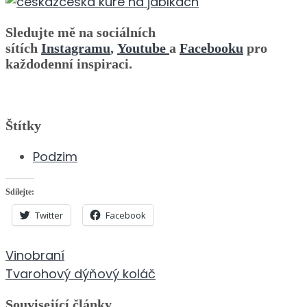
Sledujte mě na sociálních
sítích
Instagramu
,
Youtube
a
Facebooku
pro
každodenní inspiraci.
Štítky
Podzim
Sdílejte:
Twitter
Facebook
Navigace
Vinobraní
pro
Tvarohový dýňový koláč
příspěvek
Související články