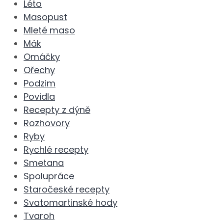
Léto
Masopust
Mleté maso
Mák
Omáčky
Ořechy
Podzim
Povidla
Recepty z dýně
Rozhovory
Ryby
Rychlé recepty
Smetana
Spolupráce
Staročeské recepty
Svatomartinské hody
Tvaroh