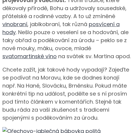
projevovali ji vděčnost.
Tvořili tradice, které
děkovaly přírodě, Bohu a udržovaly sousedské,
přátelské a rodinné vazby. A to už zmíněné
vinobraní
, jablkobraní, tak různá
posvícení a
hody
. Nešlo pouze o veselení se a hodování, ale
taky obřad a poděkování za úrodu – peklo se z
nové mouky, máku, ovoce, mladé
svatomartinské víno
na svátek sv. Martina apod.
Chcete zažít, jak takové hody vypadají? Zajeďte
se podívat na Moravu, kde se dodnes konají
např. Na Hané, Slovácku, Brněnsku. Pokud máte
konkrétní tip na událost, podělte se s ní prosím
pod tímto článkem v komentářích. Stejně tak
budu ráda za vaši zkušenost s tradicemi
spojenými s poděkováním za úrodu.