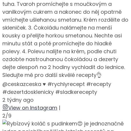
tuha. Tvaroh promíchejte s moučkovým a
vanilkovým cukrem a nakonec do něj opatrně
vmíchejte ušlehanou smetanu. Krém rozdělte do
skleniček. 3. Čokoládu nalámejte na menší
kousky a přelijte horkou smetanou. Nechte asi
minutu stát a poté promíchejte do hladké
polevy. 4. Polevu nalijte na krém, podle chuti
ozdobte nastrouhanou čokoládou a dezerty
dejte alespoň na 2 hodiny vychladit do lednice.
Sledujte mě pro další skvělé recepty👌
@ceskazceska ♥️ #rychlyrecept #recepty
#dezertdosklenicky #sladkerecepty
2 týdny ago
View on Instagram
|
2/9