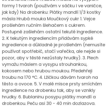
formy 1 tvaroh (používám v sáčku i ve vaničce,
jak kdy) Na drobenku: Plátky mandlí 1/3 kostky
másla Hrubá mouka Moučkový cukr 1. Vejce
prošlehám ručním šlehačem s cukrem.
Postupně zašlehám ostatní tekuté ingredience.
2. K tekutým ingrediencím přidávám sypké
ingredience a důkladně je prošlehám (nemusíte
používat spotřebič, stačí vařečka, ale nejde si
pozor, aby v těstě nezůstaly hrudky). 3. Plech
vymažu máslem a vysypu strouhankou,
kokosem nebo hrubou moukou. Předehřeji
troubu na 170 °C. 4. Lžičkou dávám tvaroh na
těsto a ovoce. 5. V malé misce prsty smíchám
ingredience na drobenku tak, aby se vznikly
hrudky. 6. Bublaninu posypu plátky mandlí a
drobenkou. Peču asi 30 - 40 min dozlazova.