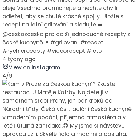
oleje Všechno promíchejte a nechte chvíli
odležet, aby se chutě krásně spojily. Uložte si
recept na letní grilování a sledujte ➡️
@ceskazceska pro další jednoduché recepty z
české kuchyně. ♥️ #grilovani #recept
#rychlerecepty #videorecept #leto
4 týdny ago
View on Instagram
|
4/9