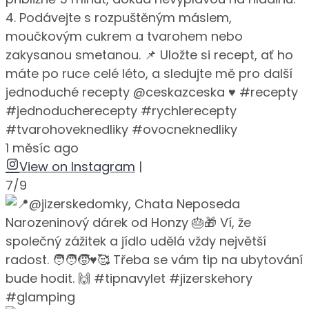
4. Podávejte s rozpuštěným máslem,
moučkovým cukrem a tvarohem nebo
zakysanou smetanou. 📌 Uložte si recept, ať ho
máte po ruce celé léto, a sledujte mě pro další
jednoduché recepty @ceskazceska ♥️ #recepty
#jednoducherecepty #rychlerecepty
#tvarohoveknedliky #ovocneknedliky
1 měsíc ago
View on Instagram
|
7/9