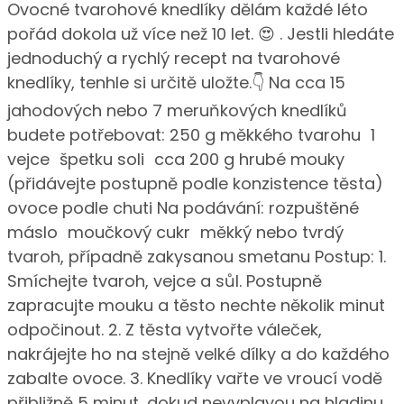
Ovocné tvarohové knedlíky dělám každé léto
pořád dokola už více než 10 let. 😍 . Jestli hledáte
jednoduchý a rychlý recept na tvarohové
knedlíky, tenhle si určitě uložte.👇 Na cca 15
jahodových nebo 7 meruňkových knedlíků
budete potřebovat: 250 g měkkého tvarohu 1
vejce špetku soli cca 200 g hrubé mouky
(přidávejte postupně podle konzistence těsta)
ovoce podle chuti Na podávání: rozpuštěné
máslo moučkový cukr měkký nebo tvrdý
tvaroh, případně zakysanou smetanu Postup: 1.
Smíchejte tvaroh, vejce a sůl. Postupně
zapracujte mouku a těsto nechte několik minut
odpočinout. 2. Z těsta vytvořte váleček,
nakrájejte ho na stejně velké dílky a do každého
zabalte ovoce. 3. Knedlíky vařte ve vroucí vodě
přibližně 5 minut, dokud nevyplavou na hladinu.