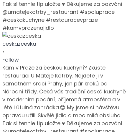
ceskazceska
•
Follow
Kam v Praze za českou kuchyní? Zkuste
restauraci U Matěje Kotrby. Najdete ji v
samotném srdci Prahy, jen pár kroků od
Národní třídy. Čeká vás tradiční česká kuchyně
v moderním podání, příjemná atmosféra a v
létě i útulná zahrádka.😍 My jsme si návštěvu
opravdu užili. Skvělé jídlo a moc milá obsluha.
Tak si tenhle tip uložte ♥️ Děkujeme za pozvání
@umatejekotrby_restaurant #spoluprace