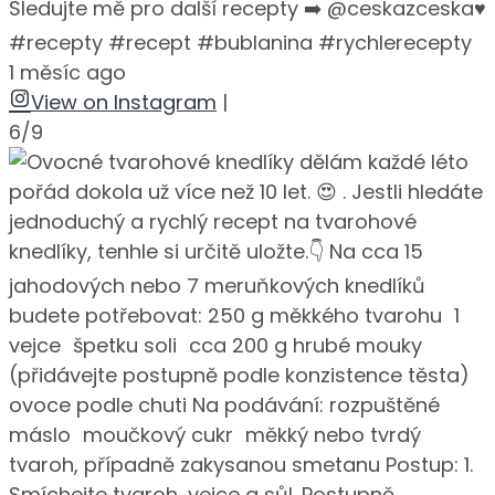
Sledujte mě pro další recepty ➡️ @ceskazceska♥️
#recepty #recept #bublanina #rychlerecepty
1 měsíc ago
View on Instagram
|
6/9