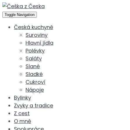
Toggle Navigation
Česká kuchyně
Suroviny
Hlavní jídla
Polévky
Saláty
Slané
Sladké
Cukroví
Nápoje
Bylinky
Zvyky a tradice
Z cest
O mně
Spolupráce