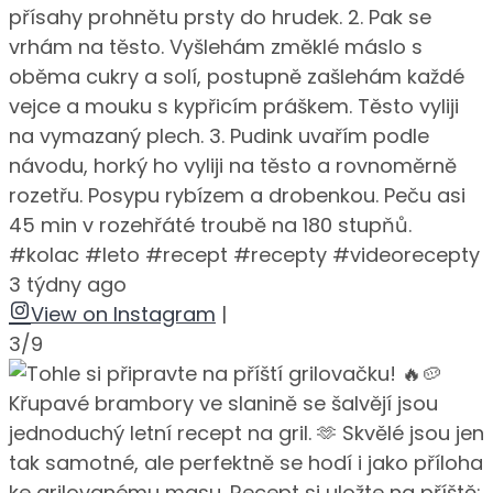
přísahy prohnětu prsty do hrudek. 2. Pak se
vrhám na těsto. Vyšlehám změklé máslo s
oběma cukry a solí, postupně zašlehám každé
vejce a mouku s kypřicím práškem. Těsto vyliji
na vymazaný plech. 3. Pudink uvařím podle
návodu, horký ho vyliji na těsto a rovnoměrně
rozetřu. Posypu rybízem a drobenkou. Peču asi
45 min v rozehřáté troubě na 180 stupňů.
#kolac #leto #recept #recepty #videorecepty
3 týdny ago
View on Instagram
|
3/9