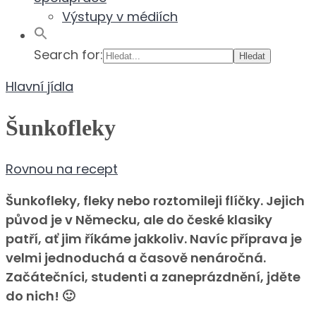
Výstupy v médiích
Search for:
Hlavní jídla
Šunkofleky
Rovnou na recept
Šunkofleky, fleky nebo roztomileji flíčky. Jejich
původ je v Německu, ale do české klasiky
patří, ať jim říkáme jakkoliv. Navíc příprava je
velmi jednoduchá a časově nenáročná.
Začátečníci, studenti a zaneprázdnění, jděte
do nich! 🙂