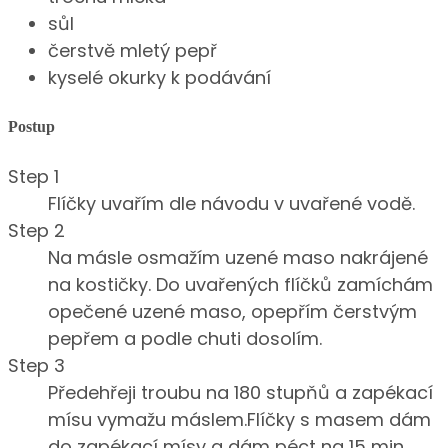
sůl
čerstvě mletý pepř
kyselé okurky k podávání
Postup
Step 1
Flíčky uvařím dle návodu v uvařené vodě.
Step 2
Na másle osmažím uzené maso nakrájené
na kostičky. Do uvařených flíčků zamíchám
opečené uzené maso, opepřím čerstvým
pepřem a podle chuti dosolím.
Step 3
Předehřeji troubu na 180 stupňů a zapékací
mísu vymažu máslem.Flíčky s masem dám
do zapékací mísy a dám péct na 15 min.