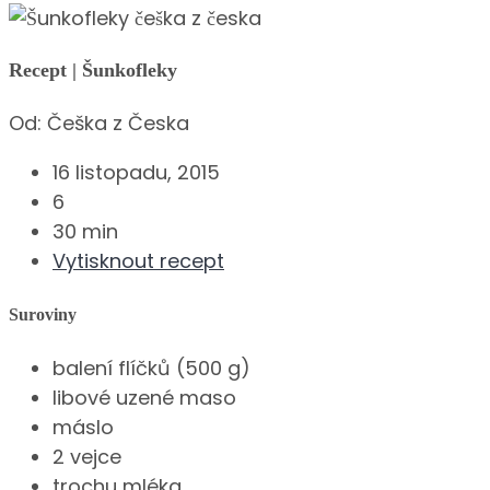
Recept | Šunkofleky
Od:
Češka z Česka
16 listopadu, 2015
6
30 min
Vytisknout recept
Suroviny
balení flíčků (500 g)
libové uzené maso
máslo
2 vejce
trochu mléka