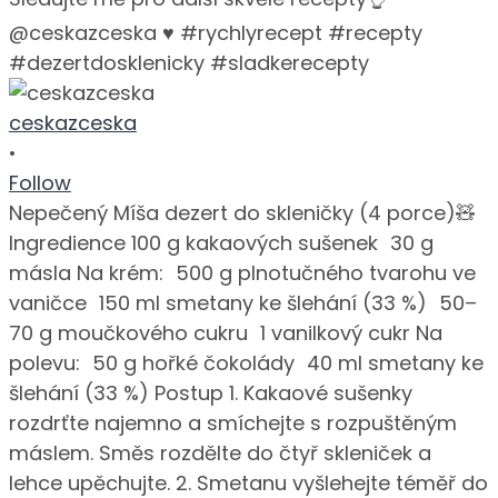
ceskazceska
•
Follow
Nepečený Míša dezert do skleničky (4 porce)🧸
Ingredience 100 g kakaových sušenek 30 g
másla Na krém: 500 g plnotučného tvarohu ve
vaničce 150 ml smetany ke šlehání (33 %) 50–
70 g moučkového cukru 1 vanilkový cukr Na
polevu: 50 g hořké čokolády 40 ml smetany ke
šlehání (33 %) Postup 1. Kakaové sušenky
rozdrťte najemno a smíchejte s rozpuštěným
máslem. Směs rozdělte do čtyř skleniček a
lehce upěchujte. 2. Smetanu vyšlehejte téměř do