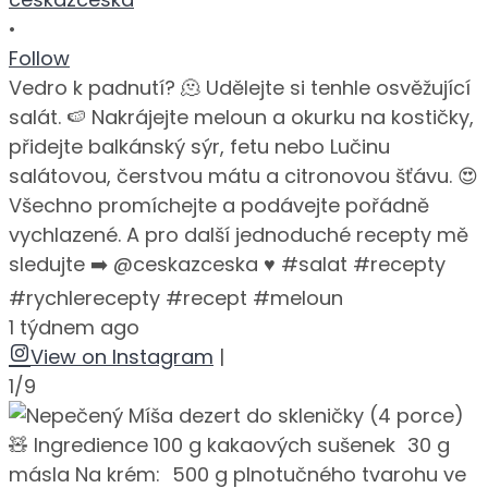
•
Follow
Vedro k padnutí? 🫠 Udělejte si tenhle osvěžující
salát. 🍉 Nakrájejte meloun a okurku na kostičky,
přidejte balkánský sýr, fetu nebo Lučinu
salátovou, čerstvou mátu a citronovou šťávu. 😍
Všechno promíchejte a podávejte pořádně
vychlazené. A pro další jednoduché recepty mě
sledujte ➡️ @ceskazceska ♥️ #salat #recepty
#rychlerecepty #recept #meloun
1 týdnem ago
View on Instagram
|
1/9