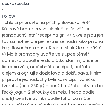
ceskazceska
•
Follow
Tohle si připravte na příští grilovačku! 🔥🥔
Křupavé brambory ve slanině se šalvějí jsou
jednoduchý letní recept na gril. 🫶 Skvělé jsou jen
tak samotné, ale perfektně se hodí i jako příloha
ke grilovanému masu. Recept si uložte na příště:
🥔 Malé brambory uvařte ve slupce téměř
doměkka. Zabalte je do plátku slaniny, přidejte
lístek šalvěje, napíchněte na špejli, potřete
olejem a ogrilujte dozlatova a dokřupava. K nim
připravte jednoduchý bylinkový dip: 1 vanička
tvarohu (cca 250 g) – použít můžete i skyr nebo
řecký jogurt 2 stroužky česneku (nebo podle
chuti) čerstvé bylinky podle toho, co máte
doma sůl a čerstvě mletý pepř trocha olivového