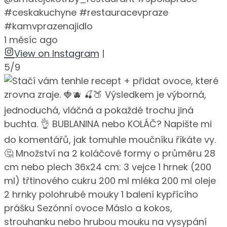
#ceskakuchyne #restauracevpraze
#kamvprazenajidlo
1 měsíc ago
View on Instagram
|
5/9