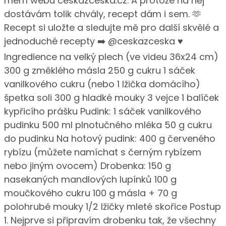
mém webu ceskazceska.cz. A protože na něj
dostávám tolik chvály, recept dám i sem. 🫶
Recept si uložte a sledujte mě pro další skvělé a
jednoduché recepty ➡️ @ceskazceska ♥️
Ingredience na velký plech (ve videu 36x24 cm)
300 g změklého másla 250 g cukru 1 sáček
vanilkového cukru (nebo 1 lžička domácího)
špetka soli 300 g hladké mouky 3 vejce 1 balíček
kypřicího prášku Pudink: 1 sáček vanilkového
pudinku 500 ml plnotučného mléka 50 g cukru
do pudinku Na hotový pudink: 400 g červeného
rybízu (můžete namíchat s černým rybízem
nebo jiným ovocem) Drobenka: 150 g
nasekaných mandlových lupínků 100 g
moučkového cukru 100 g másla + 70 g
polohrubé mouky 1/2 lžičky mleté skořice Postup
1. Nejprve si připravím drobenku tak, že všechny