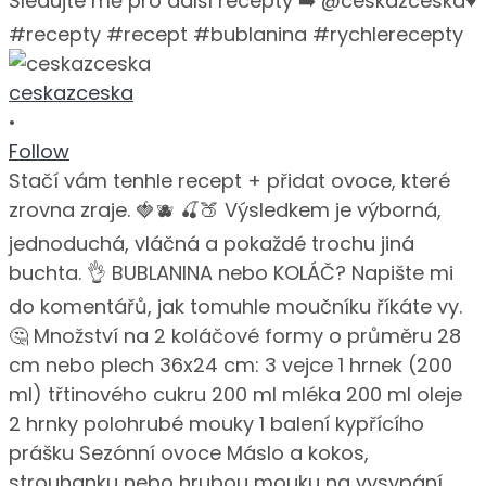
ceskazceska
•
Follow
Stačí vám tenhle recept + přidat ovoce, které
zrovna zraje. 🍓🫐 🍒🍑 Výsledkem je výborná,
jednoduchá, vláčná a pokaždé trochu jiná
buchta. 👌 BUBLANINA nebo KOLÁČ? Napište mi
do komentářů, jak tomuhle moučníku říkáte vy.
🤔 Množství na 2 koláčové formy o průměru 28
cm nebo plech 36x24 cm: 3 vejce 1 hrnek (200
ml) třtinového cukru 200 ml mléka 200 ml oleje
2 hrnky polohrubé mouky 1 balení kypřícího
prášku Sezónní ovoce Máslo a kokos,
strouhanku nebo hrubou mouku na vysypání