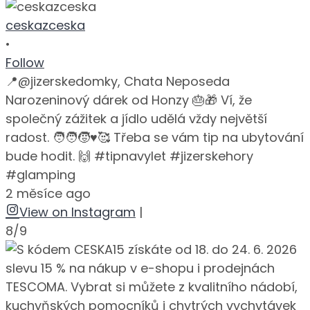
ceskazceska
•
Follow
📍@jizerskedomky, Chata Neposeda
Narozeninový dárek od Honzy 🎂🎁 Ví, že
společný zážitek a jídlo udělá vždy největší
radost. 🧑‍🧑‍🧒♥️🥰 Třeba se vám tip na ubytování
bude hodit. 🙌 #tipnavylet #jizerskehory
#glamping
2 měsíce ago
View on Instagram
|
8/9