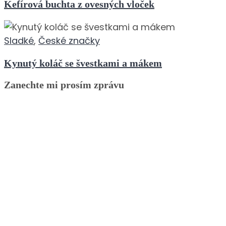
Kefírová buchta z ovesných vloček
Sladké
,
České značky
Kynutý koláč se švestkami a mákem
Zanechte mi prosím zprávu