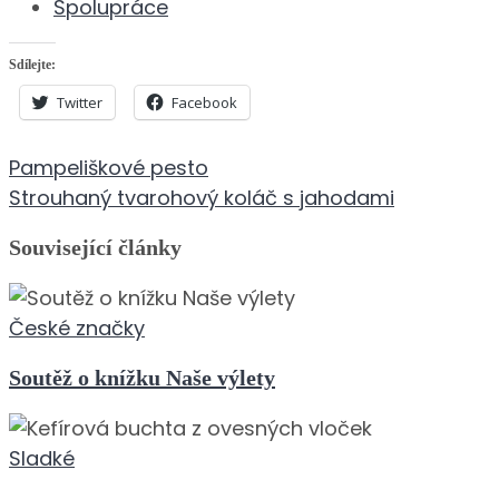
Spolupráce
Sdílejte:
Twitter
Facebook
Navigace
Pampeliškové pesto
pro
Strouhaný tvarohový koláč s jahodami
příspěvek
Související články
České značky
Soutěž o knížku Naše výlety
Sladké