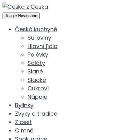
Toggle Navigation
Česká kuchyně
Suroviny
Hlavní jídla
Polévky
Saláty
Slané
Sladké
Cukroví
Nápoje
Bylinky
Zvyky a tradice
Z cest
O mně
Spolupráce