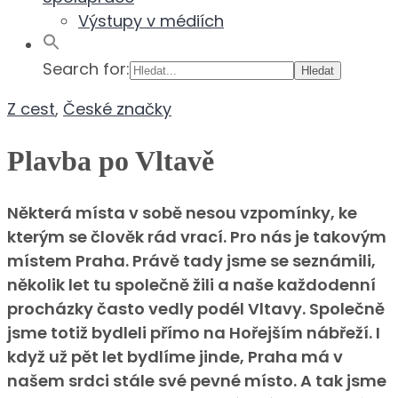
Výstupy v médiích
Search for:
Z cest
,
České značky
Plavba po Vltavě
Některá místa v sobě nesou vzpomínky, ke
kterým se člověk rád vrací. Pro nás je takovým
místem Praha. Právě tady jsme se seznámili,
několik let tu společně žili a naše každodenní
procházky často vedly podél Vltavy. Společně
jsme totiž bydleli přímo na Hořejším nábřeží. I
když už pět let bydlíme jinde, Praha má v
našem srdci stále své pevné místo. A tak jsme