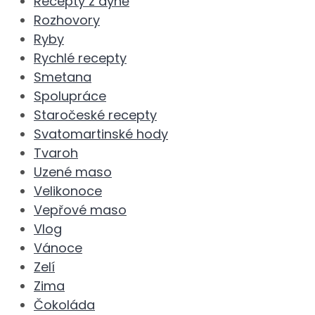
Recepty z dýně
Rozhovory
Ryby
Rychlé recepty
Smetana
Spolupráce
Staročeské recepty
Svatomartinské hody
Tvaroh
Uzené maso
Velikonoce
Vepřové maso
Vlog
Vánoce
Zelí
Zima
Čokoláda