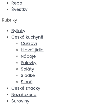
Řepa
Švestky
Rubriky
Bylinky
Česká kuchyně
Cukroví
Hlavní jídla
Nápoje
Polévky
Saláty
Sladké
Slané
České značky
Nezařazeno
Suroviny