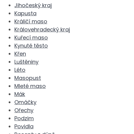
Jihočeský kraj
Kapusta
Králičí maso
Královehradecký kraj
Kuřecí maso
Kynuté těsto
Křen
Luštěniny
Léto
Masopust
Mleté maso
Mák
Omáčky
Ořechy
Podzim
Povidla