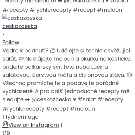
ceskazceska
•
Follow
Vedro k padnutí? 🫠 Udělejte si tenhle osvěžující
salát. 🍉 Nakrájejte meloun a okurku na kostičky,
přidejte balkánský sýr, fetu nebo Lučinu
salátovou, čerstvou mátu a citronovou šťávu. 😍
Všechno promíchejte a podávejte pořádně
vychlazené. A pro další jednoduché recepty mě
sledujte ➡️ @ceskazceska ♥️ #salat #recepty
#rychlerecepty #recept #meloun
1 týdnem ago
View on Instagram
|
1/9