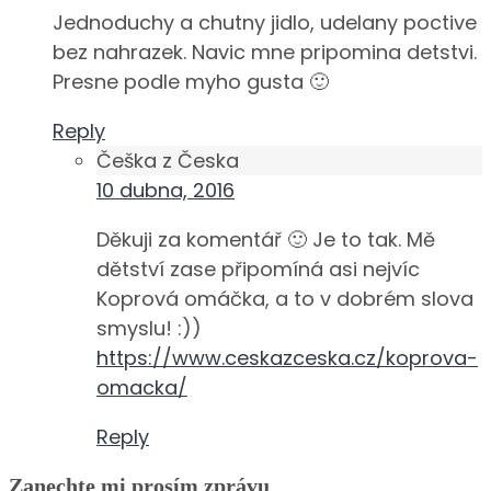
Jednoduchy a chutny jidlo, udelany poctive
bez nahrazek. Navic mne pripomina detstvi.
Presne podle myho gusta 🙂
Reply
Češka z Česka
10 dubna, 2016
Děkuji za komentář 🙂 Je to tak. Mě
dětství zase připomíná asi nejvíc
Koprová omáčka, a to v dobrém slova
smyslu! :))
https://www.ceskazceska.cz/koprova-
omacka/
Reply
Zanechte mi prosím zprávu