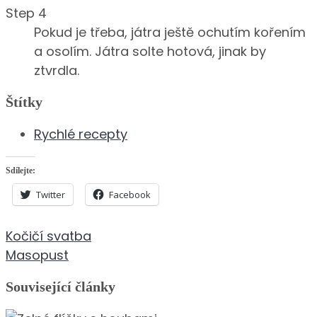
Step 4
Pokud je třeba, játra ještě ochutím kořením
a osolím. Játra solte hotová, jinak by
ztvrdla.
Štítky
Rychlé recepty
Sdílejte:
Twitter
Facebook
Navigace
Kočičí svatba
pro
Masopust
příspěvek
Související články