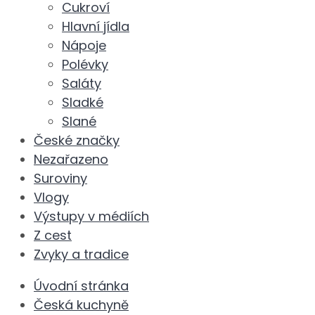
Cukroví
Hlavní jídla
Nápoje
Polévky
Saláty
Sladké
Slané
České značky
Nezařazeno
Suroviny
Vlogy
Výstupy v médiích
Z cest
Zvyky a tradice
Úvodní stránka
Česká kuchyně