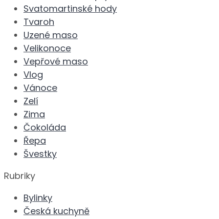
Svatomartinské hody
Tvaroh
Uzené maso
Velikonoce
Vepřové maso
Vlog
Vánoce
Zelí
Zima
Čokoláda
Řepa
Švestky
Rubriky
Bylinky
Česká kuchyně