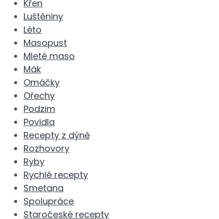
Křen
Luštěniny
Léto
Masopust
Mleté maso
Mák
Omáčky
Ořechy
Podzim
Povidla
Recepty z dýně
Rozhovory
Ryby
Rychlé recepty
Smetana
Spolupráce
Staročeské recepty