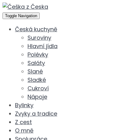
Toggle Navigation
Česká kuchyně
Suroviny
Hlavní jídla
Polévky
Saláty
Slané
Sladké
Cukroví
Nápoje
Bylinky
Zvyky a tradice
Z cest
O mně
Spolupráce