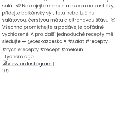
salát. 🍉 Nakrájejte meloun a okurku na kostičky,
přidejte balkánský sýr, fetu nebo Lučinu
salátovou, čerstvou mátu a citronovou šťávu. 😍
Všechno promíchejte a podávejte pořádně
vychlazené. A pro další jednoduché recepty mě
sledujte ➡️ @ceskazceska ♥️ #salat #recepty
#rychlerecepty #recept #meloun
1 týdnem ago
View on Instagram
|
1/9
•