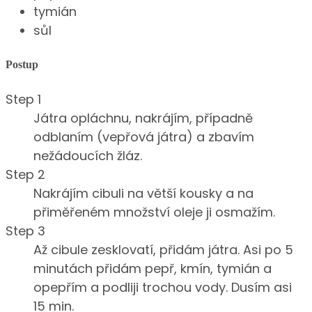
tymián
sůl
Postup
Step 1
Játra opláchnu, nakrájím, případně
odblaním (vepřová játra) a zbavím
nežádoucích žláz.
Step 2
Nakrájím cibuli na větší kousky a na
přiměřeném množství oleje ji osmažím.
Step 3
Až cibule zesklovatí, přidám játra. Asi po 5
minutách přidám pepř, kmín, tymián a
opepřím a podliji trochou vody. Dusím asi
15 min.