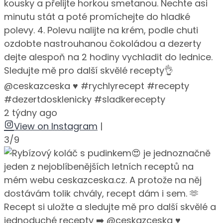
kousky a přelijte horkou smetanou. Nechte asi
minutu stát a poté promíchejte do hladké
polevy. 4. Polevu nalijte na krém, podle chuti
ozdobte nastrouhanou čokoládou a dezerty
dejte alespoň na 2 hodiny vychladit do lednice.
Sledujte mě pro další skvělé recepty👌
@ceskazceska ♥️ #rychlyrecept #recepty
#dezertdosklenicky #sladkerecepty
2 týdny ago
View on Instagram
|
3/9