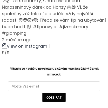
📍@jizerskedomky, Chata Neposeda
Narozeninový dárek od Honzy 🎂🎁 Ví, že
společný zážitek a jídlo udělá vždy největší
radost. 🧑‍🧑‍🧒♥️🥰 Třeba se vám tip na ubytování
bude hodit. 🙌 #tipnavylet #jizerskehory
#glamping
2 měsíce ago
View on Instagram
|
9/9
Přihlaste se k odběru newsletteru a už vám neunikne žádný článek
ani recept.
ODEBÍRAT