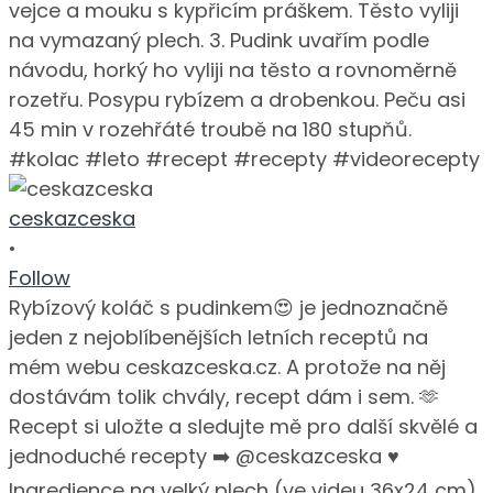
ceskazceska
•
Follow
Rybízový koláč s pudinkem😍 je jednoznačně
jeden z nejoblíbenějších letních receptů na
mém webu ceskazceska.cz. A protože na něj
dostávám tolik chvály, recept dám i sem. 🫶
Recept si uložte a sledujte mě pro další skvělé a
jednoduché recepty ➡️ @ceskazceska ♥️
Ingredience na velký plech (ve videu 36x24 cm)