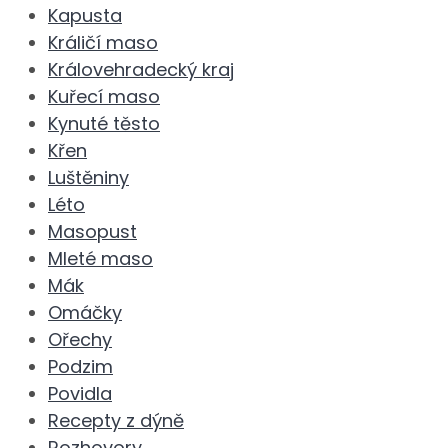
Kapusta
Králičí maso
Královehradecký kraj
Kuřecí maso
Kynuté těsto
Křen
Luštěniny
Léto
Masopust
Mleté maso
Mák
Omáčky
Ořechy
Podzim
Povidla
Recepty z dýně
Rozhovory