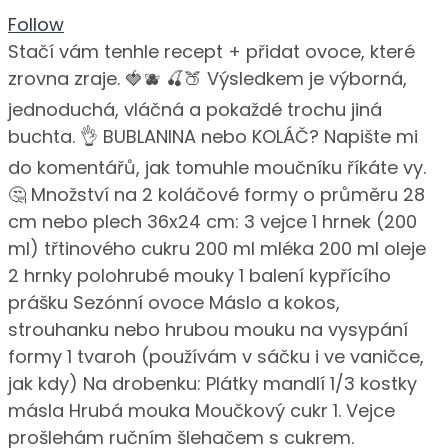
Follow
Stačí vám tenhle recept + přidat ovoce, které
zrovna zraje. 🍓🫐 🍒🍑 Výsledkem je výborná,
jednoduchá, vláčná a pokaždé trochu jiná
buchta. 👌 BUBLANINA nebo KOLÁČ? Napište mi
do komentářů, jak tomuhle moučníku říkáte vy.
🤔 Množství na 2 koláčové formy o průměru 28
cm nebo plech 36x24 cm: 3 vejce 1 hrnek (200
ml) třtinového cukru 200 ml mléka 200 ml oleje
2 hrnky polohrubé mouky 1 balení kypřícího
prášku Sezónní ovoce Máslo a kokos,
strouhanku nebo hrubou mouku na vysypání
formy 1 tvaroh (používám v sáčku i ve vaničce,
jak kdy) Na drobenku: Plátky mandlí 1/3 kostky
másla Hrubá mouka Moučkový cukr 1. Vejce
prošlehám ručním šlehačem s cukrem.