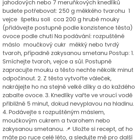
jahodových nebo 7 meruňkových knedlíků
budete potřebovat: 250 g měkkého tvarohu 1
vejce špetku soli cca 200 g hrubé mouky
(přidávejte postupně podle konzistence těsta)
ovoce podle chuti Na podávání: rozpuštěné
máslo moučkový cukr měkký nebo tvrdý
tvaroh, případně zakysanou smetanu Postup: 1.
Smíchejte tvaroh, vejce a sůl. Postupně
zapracujte mouku a těsto nechte několik minut
odpočinout. 2. Z těsta vytvořte váleček,
nakrájejte ho na stejně velké dílky a do každého
zabalte ovoce. 3. Knedlíky vařte ve vroucí vodě
přibližně 5 minut, dokud nevyplavou na hladinu.
4. Podávejte s rozpuštěným máslem,
moučkovým cukrem a tvarohem nebo
zakysanou smetanou. 📌 Uložte si recept, ať ho
máte po ruce celé léto, a sledujte mě pro další