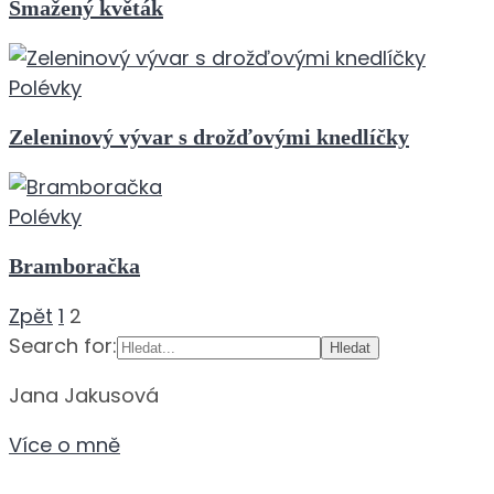
Smažený květák
Polévky
Zeleninový vývar s drožďovými knedlíčky
Polévky
Bramboračka
Navigace
Zpět
1
2
pro
Search for:
příspěvky
Jana Jakusová
Více o mně