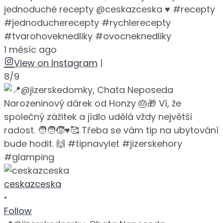
jednoduché recepty @ceskazceska ♥️ #recepty
#jednoducherecepty #rychlerecepty
#tvarohoveknedliky #ovocneknedliky
1 měsíc ago
View on Instagram
|
8/9
ceskazceska
•
Follow