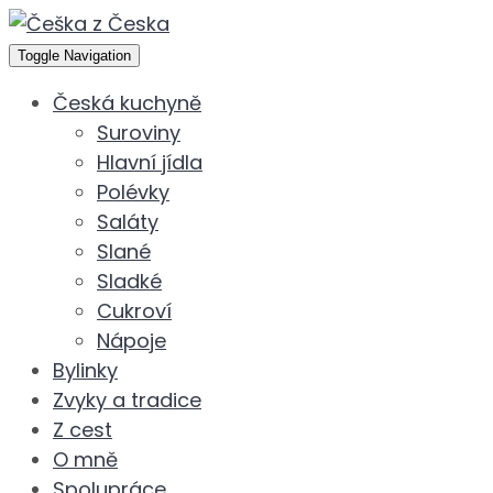
Toggle Navigation
Česká kuchyně
Suroviny
Hlavní jídla
Polévky
Saláty
Slané
Sladké
Cukroví
Nápoje
Bylinky
Zvyky a tradice
Z cest
O mně
Spolupráce