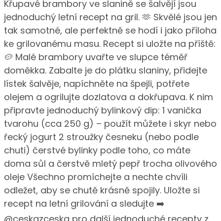
Křupavé brambory ve slanině se šalvějí jsou
jednoduchý letní recept na gril. 🫶 Skvělé jsou jen
tak samotné, ale perfektně se hodí i jako příloha
ke grilovanému masu. Recept si uložte na příště:
🥔 Malé brambory uvařte ve slupce téměř
doměkka. Zabalte je do plátku slaniny, přidejte
lístek šalvěje, napíchněte na špejli, potřete
olejem a ogrilujte dozlatova a dokřupava. K nim
připravte jednoduchý bylinkový dip: 1 vanička
tvarohu (cca 250 g) – použít můžete i skyr nebo
řecký jogurt 2 stroužky česneku (nebo podle
chuti) čerstvé bylinky podle toho, co máte
doma sůl a čerstvě mletý pepř trocha olivového
oleje Všechno promíchejte a nechte chvíli
odležet, aby se chutě krásně spojily. Uložte si
recept na letní grilování a sledujte ➡️
@ceskazceska pro další jednoduché recepty z