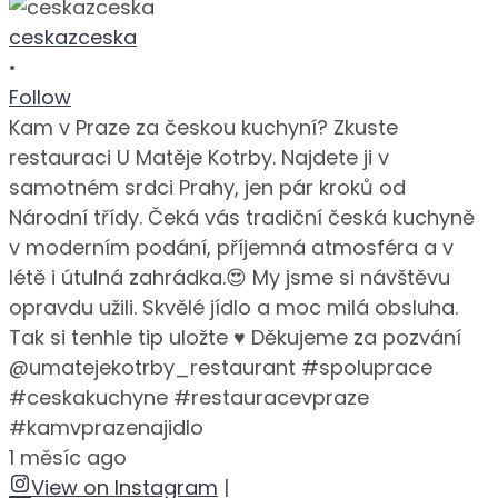
ceskazceska
•
Follow
Kam v Praze za českou kuchyní? Zkuste
restauraci U Matěje Kotrby. Najdete ji v
samotném srdci Prahy, jen pár kroků od
Národní třídy. Čeká vás tradiční česká kuchyně
v moderním podání, příjemná atmosféra a v
létě i útulná zahrádka.😍 My jsme si návštěvu
opravdu užili. Skvělé jídlo a moc milá obsluha.
Tak si tenhle tip uložte ♥️ Děkujeme za pozvání
@umatejekotrby_restaurant #spoluprace
#ceskakuchyne #restauracevpraze
#kamvprazenajidlo
1 měsíc ago
View on Instagram
|