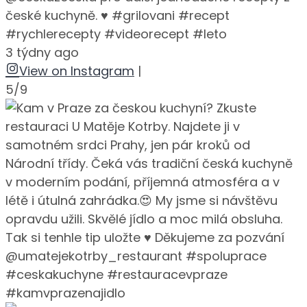
české kuchyně. ♥️ #grilovani #recept
#rychlerecepty #videorecept #leto
3 týdny ago
View on Instagram
|
5/9