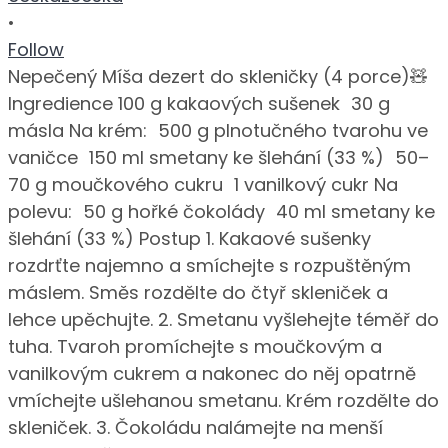
•
Follow
Nepečený Míša dezert do skleničky (4 porce)🧸
Ingredience 100 g kakaových sušenek 30 g
másla Na krém: 500 g plnotučného tvarohu ve
vaničce 150 ml smetany ke šlehání (33 %) 50–
70 g moučkového cukru 1 vanilkový cukr Na
polevu: 50 g hořké čokolády 40 ml smetany ke
šlehání (33 %) Postup 1. Kakaové sušenky
rozdrťte najemno a smíchejte s rozpuštěným
máslem. Směs rozdělte do čtyř skleniček a
lehce upěchujte. 2. Smetanu vyšlehejte téměř do
tuha. Tvaroh promíchejte s moučkovým a
vanilkovým cukrem a nakonec do něj opatrně
vmíchejte ušlehanou smetanu. Krém rozdělte do
skleniček. 3. Čokoládu nalámejte na menší