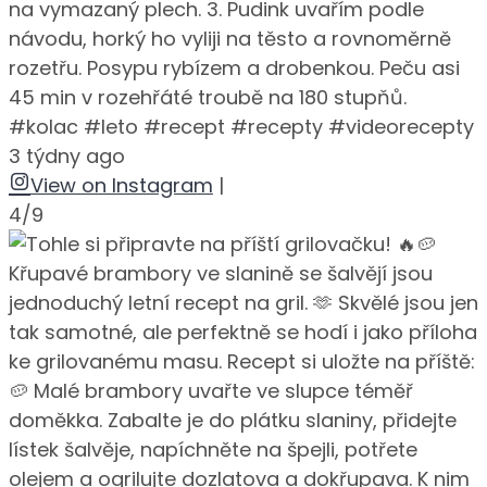
na vymazaný plech. 3. Pudink uvařím podle
návodu, horký ho vyliji na těsto a rovnoměrně
rozetřu. Posypu rybízem a drobenkou. Peču asi
45 min v rozehřáté troubě na 180 stupňů.
#kolac #leto #recept #recepty #videorecepty
3 týdny ago
View on Instagram
|
4/9