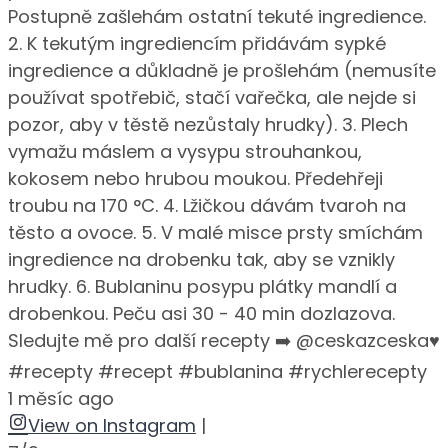
Postupně zašlehám ostatní tekuté ingredience.
2. K tekutým ingrediencím přidávám sypké
ingredience a důkladně je prošlehám (nemusíte
používat spotřebič, stačí vařečka, ale nejde si
pozor, aby v těstě nezůstaly hrudky). 3. Plech
vymažu máslem a vysypu strouhankou,
kokosem nebo hrubou moukou. Předehřeji
troubu na 170 °C. 4. Lžičkou dávám tvaroh na
těsto a ovoce. 5. V malé misce prsty smíchám
ingredience na drobenku tak, aby se vznikly
hrudky. 6. Bublaninu posypu plátky mandlí a
drobenkou. Peču asi 30 - 40 min dozlazova.
Sledujte mě pro další recepty ➡️ @ceskazceska♥️
#recepty #recept #bublanina #rychlerecepty
1 měsíc ago
View on Instagram
|