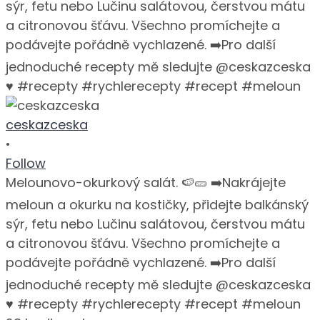
ceskazceska
•
Follow
Melounovo-okurkový salát. 🍉🥒 ➡️Nakrájejte
meloun a okurku na kostičky, přidejte balkánský
sýr, fetu nebo Lučinu salátovou, čerstvou mátu
a citronovou šťávu. Všechno promíchejte a
podávejte pořádně vychlazené. ➡️Pro další
jednoduché recepty mě sledujte @ceskazceska
♥️ #recepty #rychlerecepty #recept #meloun