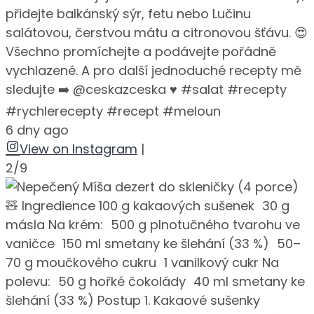
přidejte balkánský sýr, fetu nebo Lučinu
salátovou, čerstvou mátu a citronovou šťávu. 😍
Všechno promíchejte a podávejte pořádně
vychlazené. A pro další jednoduché recepty mě
sledujte ➡️ @ceskazceska ♥️ #salat #recepty
#rychlerecepty #recept #meloun
6 dny ago
View on Instagram
|
2/9