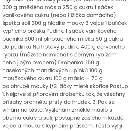
300 g změklého másla 250 g cukru 1 sáček
vanilkového cukru (nebo 1 lžička domácího)
špetka soli 300 g hladké mouky 3 vejce 1 balíček
kypřicího prášku Pudink: 1 sáček vanilkového
pudinku 500 ml plnotučného mléka 50 g cukru
do pudinku Na hotový pudink: 400 g červeného
rybízu (můžete namíchat s černým rybízem
nebo jiným ovocem) Drobenka: 150 g
nasekaných mandlových lupínků 100 g
moučkového cukru 100 g másla + 70 g
polohrubé mouky 1/2 lžičky mleté skořice Postup
1. Nejprve si připravím drobenku tak, že všechny
přísahy prohnětu prsty do hrudek. 2. Pak se
vrhám na těsto. Vyšlehám změklé máslo s
oběma cukry a solí, postupně zašlehám každé
vejce a mouku s kypřicím práškem. Těsto vyliji