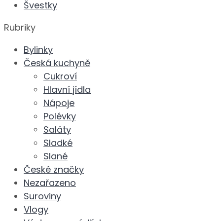
Švestky
Rubriky
Bylinky
Česká kuchyně
Cukroví
Hlavní jídla
Nápoje
Polévky
Saláty
Sladké
Slané
České značky
Nezařazeno
Suroviny
Vlogy