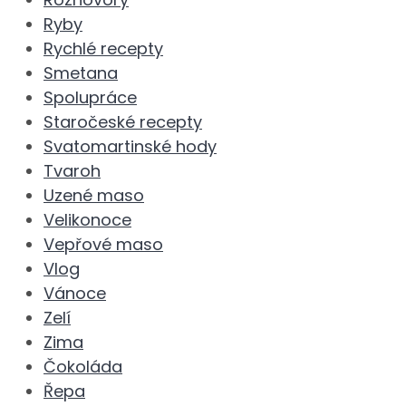
Ryby
Rychlé recepty
Smetana
Spolupráce
Staročeské recepty
Svatomartinské hody
Tvaroh
Uzené maso
Velikonoce
Vepřové maso
Vlog
Vánoce
Zelí
Zima
Čokoláda
Řepa