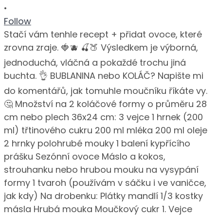
•
Follow
Stačí vám tenhle recept + přidat ovoce, které
zrovna zraje. 🍓🫐 🍒🍑 Výsledkem je výborná,
jednoduchá, vláčná a pokaždé trochu jiná
buchta. 👌 BUBLANINA nebo KOLÁČ? Napište mi
do komentářů, jak tomuhle moučníku říkáte vy.
🤔 Množství na 2 koláčové formy o průměru 28
cm nebo plech 36x24 cm: 3 vejce 1 hrnek (200
ml) třtinového cukru 200 ml mléka 200 ml oleje
2 hrnky polohrubé mouky 1 balení kypřícího
prášku Sezónní ovoce Máslo a kokos,
strouhanku nebo hrubou mouku na vysypání
formy 1 tvaroh (používám v sáčku i ve vaničce,
jak kdy) Na drobenku: Plátky mandlí 1/3 kostky
másla Hrubá mouka Moučkový cukr 1. Vejce