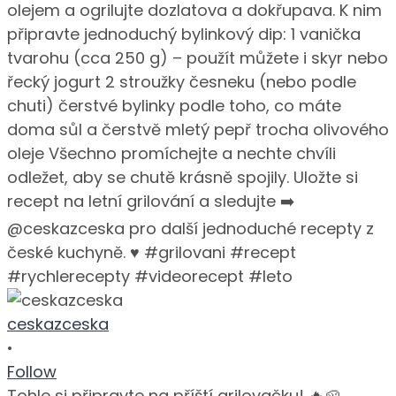
ceskazceska
•
Follow
Tohle si připravte na příští grilovačku! 🔥🥔