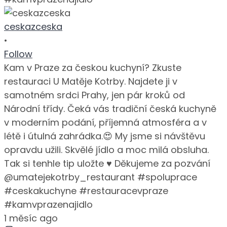
ceskazceska
•
Follow
Kam v Praze za českou kuchyní? Zkuste
restauraci U Matěje Kotrby. Najdete ji v
samotném srdci Prahy, jen pár kroků od
Národní třídy. Čeká vás tradiční česká kuchyně
v moderním podání, příjemná atmosféra a v
létě i útulná zahrádka.😍 My jsme si návštěvu
opravdu užili. Skvělé jídlo a moc milá obsluha.
Tak si tenhle tip uložte ♥️ Děkujeme za pozvání
@umatejekotrby_restaurant #spoluprace
#ceskakuchyne #restauracevpraze
#kamvprazenajidlo
1 měsíc ago