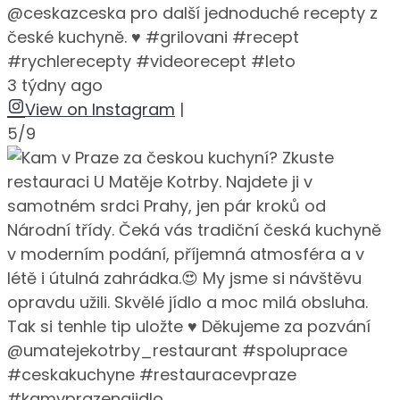
@ceskazceska pro další jednoduché recepty z
české kuchyně. ♥️ #grilovani #recept
#rychlerecepty #videorecept #leto
3 týdny ago
View on Instagram
|
5/9