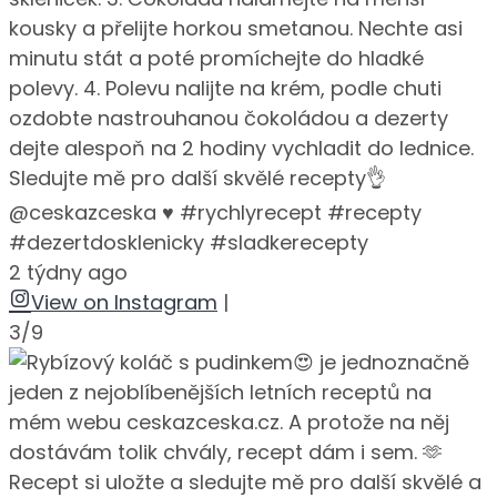
kousky a přelijte horkou smetanou. Nechte asi
minutu stát a poté promíchejte do hladké
polevy. 4. Polevu nalijte na krém, podle chuti
ozdobte nastrouhanou čokoládou a dezerty
dejte alespoň na 2 hodiny vychladit do lednice.
Sledujte mě pro další skvělé recepty👌
@ceskazceska ♥️ #rychlyrecept #recepty
#dezertdosklenicky #sladkerecepty
2 týdny ago
View on Instagram
|
3/9