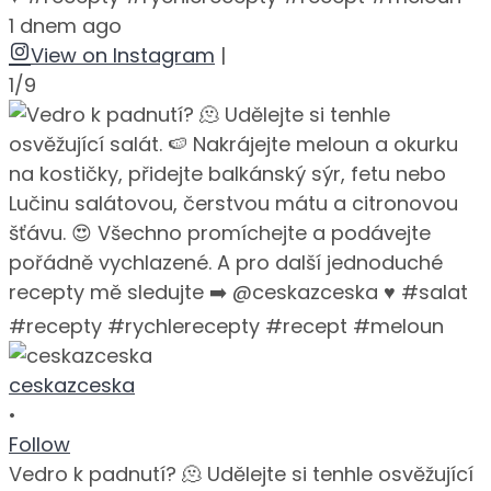
1 dnem ago
View on Instagram
|
1/9
ceskazceska
•
Follow
Vedro k padnutí? 🫠 Udělejte si tenhle osvěžující