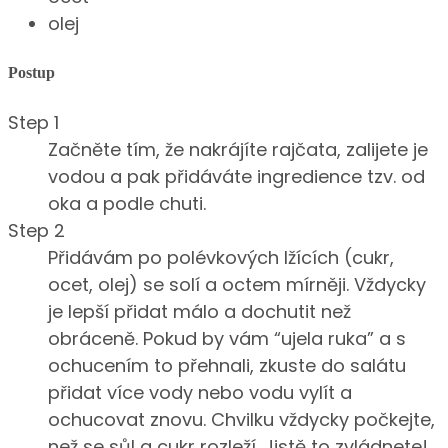
olej
Postup
Step 1
Začněte tím, že nakrájíte rajčata, zalijete je
vodou a pak přidáváte ingredience tzv. od
oka a podle chuti.
Step 2
Přidávám po polévkových lžících (cukr,
ocet, olej) se solí a octem mírněji. Vždycky
je lepší přidat málo a dochutit než
obráceně. Pokud by vám “ujela ruka” a s
ochucením to přehnali, zkuste do salátu
přidat více vody nebo vodu vylít a
ochucovat znovu. Chvilku vždycky počkejte,
než se sůl a cukr rozleží. Jistě to zvládnete!