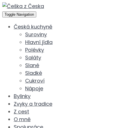
Toggle Navigation
Česká kuchyně
Suroviny
Hlavní jídla
Polévky
Saláty
Slané
Sladké
Cukroví
Nápoje
Bylinky
Zvyky a tradice
Z cest
O mně
Spolupráce