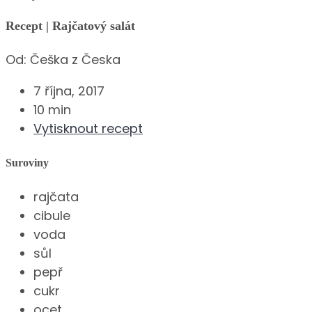
Recept | Rajčatový salát
Od:
Češka z Česka
7 října, 2017
10 min
Vytisknout recept
Suroviny
rajčata
cibule
voda
sůl
pepř
cukr
ocet