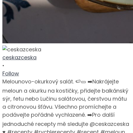
ceskazceska
•
Follow
Melounovo-okurkový salát. 🍉🥒 ➡️Nakrájejte
meloun a okurku na kostičky, přidejte balkánský
sýr, fetu nebo Lučinu salátovou, čerstvou mátu
a citronovou šťávu. Všechno promíchejte a
podávejte pořádně vychlazené. ➡️Pro další
jednoduché recepty mě sledujte @ceskazceska
♥️ #recepty #rychlerecepty #recept #meloun