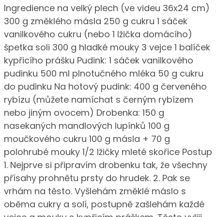
Ingredience na velký plech (ve videu 36x24 cm)
300 g změklého másla 250 g cukru 1 sáček
vanilkového cukru (nebo 1 lžička domácího)
špetka soli 300 g hladké mouky 3 vejce 1 balíček
kypřicího prášku Pudink: 1 sáček vanilkového
pudinku 500 ml plnotučného mléka 50 g cukru
do pudinku Na hotový pudink: 400 g červeného
rybízu (můžete namíchat s černým rybízem
nebo jiným ovocem) Drobenka: 150 g
nasekaných mandlových lupínků 100 g
moučkového cukru 100 g másla + 70 g
polohrubé mouky 1/2 lžičky mleté skořice Postup
1. Nejprve si připravím drobenku tak, že všechny
přísahy prohnětu prsty do hrudek. 2. Pak se
vrhám na těsto. Vyšlehám změklé máslo s
oběma cukry a solí, postupně zašlehám každé