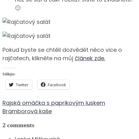
🙂
Pokud byste se chtěli dozvědět něco vice o
rajčatech, klikněte na můj
článek zde.
Sdílejte:
Twitter
Facebook
Navigace
Rajská omáčka s paprikovým luskem
pro
Bramborová kaše
příspěvek
2 comments