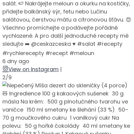
salát. 🍉 Nakrájejte meloun a okurku na kostičky,
přidejte balkánský sýr, fetu nebo Lučinu
salátovou, čerstvou mátu a citronovou šťávu. 😍
Všechno promíchejte a podávejte pořádně
vychlazené. A pro další jednoduché recepty mě
sledujte ➡️ @ceskazceska ♥️ #salat #recepty
#rychlerecepty #recept #meloun
6 dny ago
View on Instagram
|
2/9