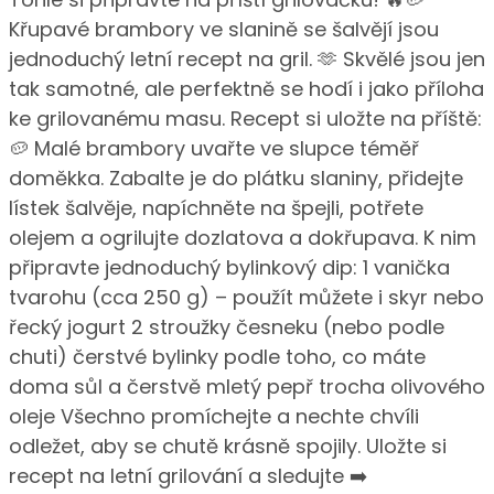
Křupavé brambory ve slanině se šalvějí jsou
jednoduchý letní recept na gril. 🫶 Skvělé jsou jen
tak samotné, ale perfektně se hodí i jako příloha
ke grilovanému masu. Recept si uložte na příště:
🥔 Malé brambory uvařte ve slupce téměř
doměkka. Zabalte je do plátku slaniny, přidejte
lístek šalvěje, napíchněte na špejli, potřete
olejem a ogrilujte dozlatova a dokřupava. K nim
připravte jednoduchý bylinkový dip: 1 vanička
tvarohu (cca 250 g) – použít můžete i skyr nebo
řecký jogurt 2 stroužky česneku (nebo podle
chuti) čerstvé bylinky podle toho, co máte
doma sůl a čerstvě mletý pepř trocha olivového
oleje Všechno promíchejte a nechte chvíli
odležet, aby se chutě krásně spojily. Uložte si
recept na letní grilování a sledujte ➡️