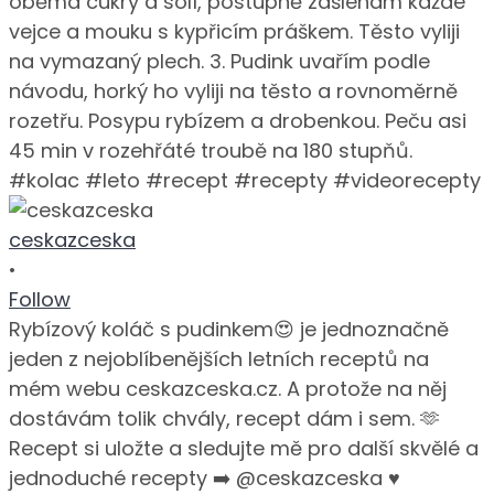
ceskazceska
•
Follow
Rybízový koláč s pudinkem😍 je jednoznačně
jeden z nejoblíbenějších letních receptů na
mém webu ceskazceska.cz. A protože na něj
dostávám tolik chvály, recept dám i sem. 🫶
Recept si uložte a sledujte mě pro další skvělé a
jednoduché recepty ➡️ @ceskazceska ♥️