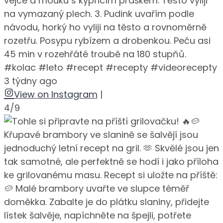
vejce a mouku s kypřicím práškem. Těsto vyliji
na vymazaný plech. 3. Pudink uvařím podle
návodu, horký ho vyliji na těsto a rovnoměrně
rozetřu. Posypu rybízem a drobenkou. Peču asi
45 min v rozehřáté troubě na 180 stupňů.
#kolac #leto #recept #recepty #videorecepty
3 týdny ago
View on Instagram
|
4/9