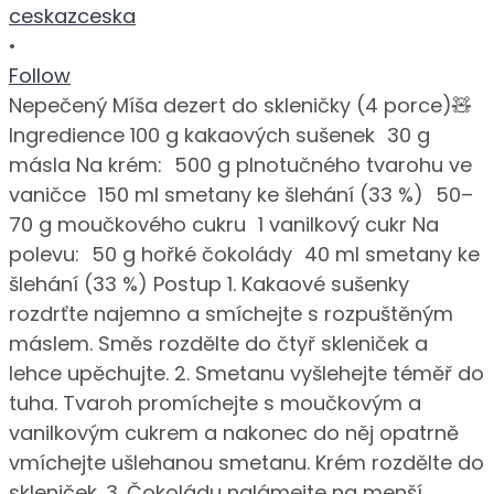
ceskazceska
•
Follow
Nepečený Míša dezert do skleničky (4 porce)🧸
Ingredience 100 g kakaových sušenek 30 g
másla Na krém: 500 g plnotučného tvarohu ve
vaničce 150 ml smetany ke šlehání (33 %) 50–
70 g moučkového cukru 1 vanilkový cukr Na
polevu: 50 g hořké čokolády 40 ml smetany ke
šlehání (33 %) Postup 1. Kakaové sušenky
rozdrťte najemno a smíchejte s rozpuštěným
máslem. Směs rozdělte do čtyř skleniček a
lehce upěchujte. 2. Smetanu vyšlehejte téměř do
tuha. Tvaroh promíchejte s moučkovým a
vanilkovým cukrem a nakonec do něj opatrně
vmíchejte ušlehanou smetanu. Krém rozdělte do
skleniček. 3. Čokoládu nalámejte na menší