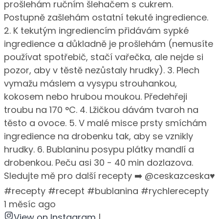
prošlehám ručním šlehačem s cukrem.
Postupně zašlehám ostatní tekuté ingredience.
2. K tekutým ingrediencím přidávám sypké
ingredience a důkladně je prošlehám (nemusíte
používat spotřebič, stačí vařečka, ale nejde si
pozor, aby v těstě nezůstaly hrudky). 3. Plech
vymažu máslem a vysypu strouhankou,
kokosem nebo hrubou moukou. Předehřeji
troubu na 170 °C. 4. Lžičkou dávám tvaroh na
těsto a ovoce. 5. V malé misce prsty smíchám
ingredience na drobenku tak, aby se vznikly
hrudky. 6. Bublaninu posypu plátky mandlí a
drobenkou. Peču asi 30 - 40 min dozlazova.
Sledujte mě pro další recepty ➡️ @ceskazceska♥️
#recepty #recept #bublanina #rychlerecepty
1 měsíc ago
View on Instagram
|