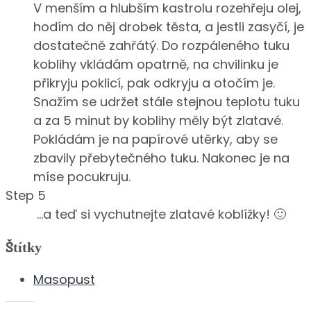
V menším a hlubším kastrolu rozehřeju olej,
hodím do něj drobek těsta, a jestli zasyčí, je
dostatečně zahřátý. Do rozpáleného tuku
koblihy vkládám opatrně, na chvilinku je
přikryju poklicí, pak odkryju a otočím je.
Snažím se udržet stále stejnou teplotu tuku
a za 5 minut by koblihy měly být zlatavé.
Pokládám je na papírové utěrky, aby se
zbavily přebytečného tuku. Nakonec je na
míse pocukruju.
Step 5
…a teď si vychutnejte zlatavé koblížky! 🙂
Štítky
Masopust