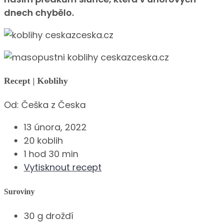
dnech chybělo.
Recept | Koblihy
Od:
Češka z Česka
13 února, 2022
20 koblih
1 hod 30 min
Vytisknout recept
Suroviny
30 g droždí