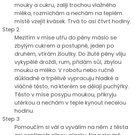
mouky a cukru, zaliji trochou vlažného
mléka, rozmíchám a nechám na teplém
místě vzejít kvásek. Trvá to asi čtvrt hodiny.
Step 2
Mezitím v míse utřu do pěny máslo se
zbylým cukrem a postupně, jeden po
druhém, vtírám žloutky. Do žluté pěny vliju
vykypělé droždí, rum, přidám sůl, zbylou
mouku a mléko. V robotu nebo ručně
důkladně a trpělivě vypracuju hladké a
vláčné těsto, na kterém se dělají puchýřky.
Těsto v míse posypu moukou, přikryju
utěrkou a nechám v teple kynout necelou
hodinu.
Step 3
Pomoučím si vál a vyválím na něm z těsta