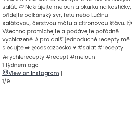
salát. 🍉 Nakrájejte meloun a okurku na kostičky,
přidejte balkánský sýr, fetu nebo Lučinu
salátovou, čerstvou mátu a citronovou šťávu. 😍
Všechno promíchejte a podávejte pořádně
vychlazené. A pro další jednoduché recepty mě
sledujte ➡️ @ceskazceska ♥️ #salat #recepty
#rychlerecepty #recept #meloun
1 týdnem ago
View on Instagram
|
1/9
•