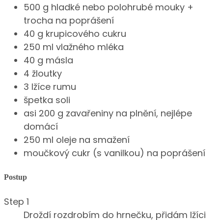
500 g hladké nebo polohrubé mouky +
trocha na poprášení
40 g krupicového cukru
250 ml vlažného mléka
40 g másla
4 žloutky
3 lžíce rumu
špetka soli
asi 200 g zavařeniny na plnění, nejlépe
domácí
250 ml oleje na smažení
moučkový cukr (s vanilkou) na poprášení
Postup
Step 1
Droždí rozdrobím do hrnečku, přidám lžíci