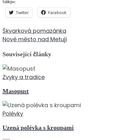
Sdílejte:
Twitter
Facebook
Navigace
Škvarková pomazánka
pro
Nové město nad Metují
příspěvek
Související články
Zvyky a tradice
Masopust
Polévky
Uzená polévka s kroupami