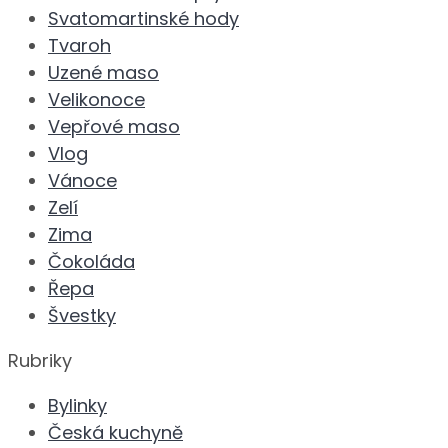
Svatomartinské hody
Tvaroh
Uzené maso
Velikonoce
Vepřové maso
Vlog
Vánoce
Zelí
Zima
Čokoláda
Řepa
Švestky
Rubriky
Bylinky
Česká kuchyně