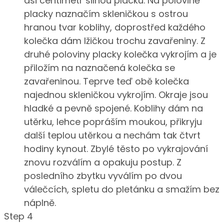
asi centimetr silnou placku. Na polovině
placky naznačím skleničkou s ostrou
hranou tvar koblihy, doprostřed každého
kolečka dám lžičkou trochu zavařeniny. Z
druhé poloviny placky kolečka vykrojím a je
přiložím na naznačená kolečka se
zavařeninou. Teprve teď obě kolečka
najednou skleničkou vykrojím. Okraje jsou
hladké a pevně spojené. Koblihy dám na
utěrku, lehce popráším moukou, přikryju
další teplou utěrkou a nechám tak čtvrt
hodiny kynout. Zbylé těsto po vykrajování
znovu rozválím a opakuju postup. Z
posledního zbytku vyválím po dvou
válečcích, spletu do pletánku a smažím bez
náplně.
Step 4