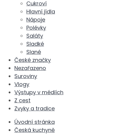
Cukroví
Hlavní jídla
Nápoje
Polévky
Saláty
Sladké
Slané
České značky
Nezařazeno
Suroviny
Vlogy
Výstupy v médiích
Z cest
Zvyky a tradice
Úvodní stránka
Česká kuchyně