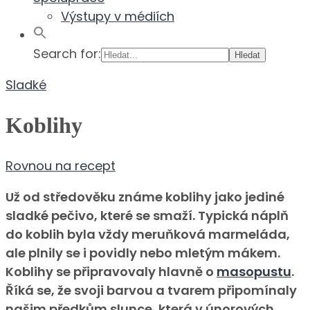
Výstupy v médiích
Search for:
Sladké
Koblihy
Rovnou na recept
Už od středověku známe koblihy jako jediné
sladké pečivo, které se smaží. Typická náplň
do koblih byla vždy meruňková marmeláda,
ale plnily se i povidly nebo mletým mákem.
Koblihy se připravovaly hlavně o
masopustu
.
Říká se, že svoji barvou a tvarem připomínaly
našim předkům slunce, která v únorových