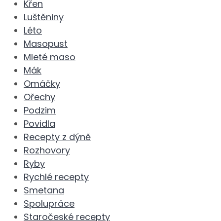
Křen
Luštěniny
Léto
Masopust
Mleté maso
Mák
Omáčky
Ořechy
Podzim
Povidla
Recepty z dýně
Rozhovory
Ryby
Rychlé recepty
Smetana
Spolupráce
Staročeské recepty