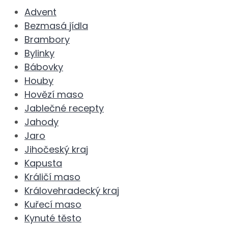
Advent
Bezmasá jídla
Brambory
Bylinky
Bábovky
Houby
Hovězí maso
Jablečné recepty
Jahody
Jaro
Jihočeský kraj
Kapusta
Králičí maso
Královehradecký kraj
Kuřecí maso
Kynuté těsto