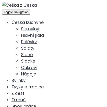
Toggle Navigation
Česká kuchyně
Suroviny
Hlavní jídla
Polévky
Saláty
Slané
Sladké
Cukroví
Nápoje
Bylinky
Zvyky a tradice
Z cest
O mně
Spolupráce