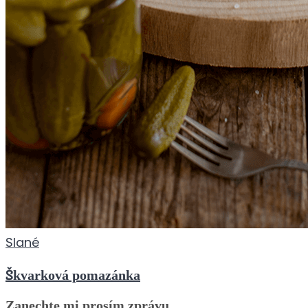
Slané
Škvarková pomazánka
Zanechte mi prosím zprávu