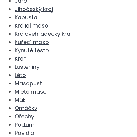
Jaro
Jihočeský kraj
Kapusta
Králičí maso
Královehradecký kraj
Kuřecí maso
Kynuté těsto
Křen
Luštěniny
Léto
Masopust
Mleté maso
Mák
Omáčky
Ořechy
Podzim
Povidla