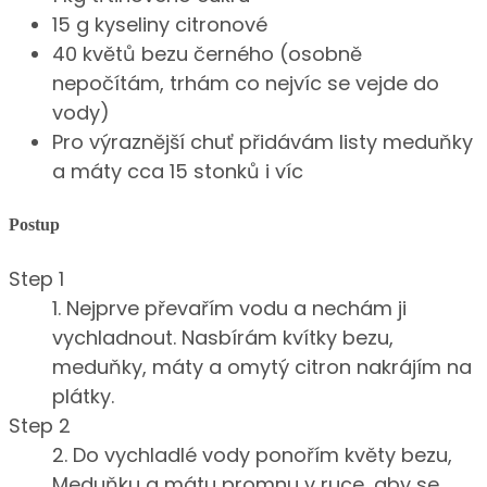
15 g kyseliny citronové
40 květů bezu černého (osobně
nepočítám, trhám co nejvíc se vejde do
vody)
Pro výraznější chuť přidávám listy meduňky
a máty cca 15 stonků i víc
Postup
Step 1
1. Nejprve převařím vodu a nechám ji
vychladnout. Nasbírám kvítky bezu,
meduňky, máty a omytý citron nakrájím na
plátky.
Step 2
2. Do vychladlé vody ponořím květy bezu,
Meduňku a mátu promnu v ruce, aby se