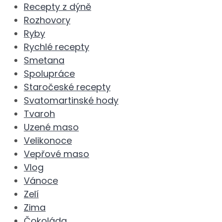
Recepty z dýně
Rozhovory
Ryby
Rychlé recepty
Smetana
Spolupráce
Staročeské recepty
Svatomartinské hody
Tvaroh
Uzené maso
Velikonoce
Vepřové maso
Vlog
Vánoce
Zelí
Zima
Čokoláda