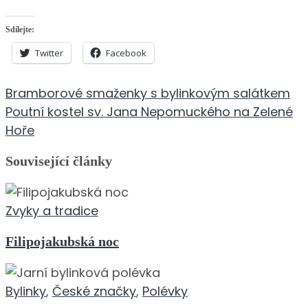
Sdílejte:
Twitter
Facebook
Navigace
Bramborové smaženky s bylinkovým salátkem
pro
Poutní kostel sv. Jana Nepomuckého na Zelené
příspěvek
Hoře
Související články
Zvyky a tradice
Filipojakubská noc
Bylinky
,
České značky
,
Polévky