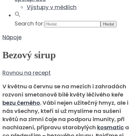
Výstupy v médiích
Search for:
Nápoje
Bezový sirup
Rovnou na recept
V květnu a červnu se na mezích i zahradách
rozvoní smetanově bílé květy léčivého keře
bezu černého
. Vábí nejen užitečný hmyz, ale i
nás všechny, kteří si už myslíme na sušení
květů na zimní čaje na podporu imunity, při
nachlazení, přípravu starobylých
kosmatic
a
co především – bezového sirupu. Pojďme si