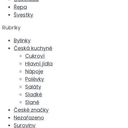
Řepa
Švestky
Rubriky
Bylinky
Česká kuchyně
Cukroví
Hlavní jídla
Nápoje
Polévky
Saláty
Sladké
Slané
České značky
Nezařazeno
Suroviny