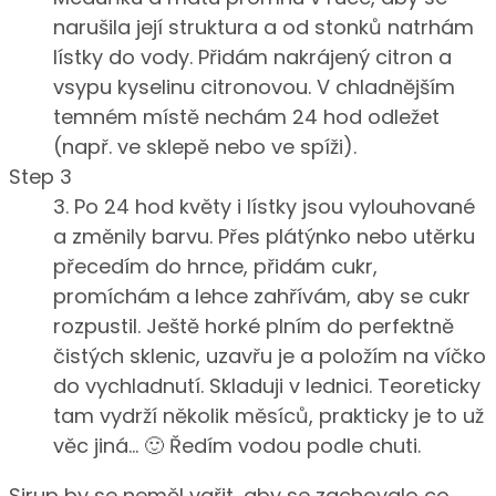
narušila její struktura a od stonků natrhám
lístky do vody. Přidám nakrájený citron a
vsypu kyselinu citronovou. V chladnějším
temném místě nechám 24 hod odležet
(např. ve sklepě nebo ve spíži).
Step 3
3. Po 24 hod květy i lístky jsou vylouhované
a změnily barvu. Přes plátýnko nebo utěrku
přecedím do hrnce, přidám cukr,
promíchám a lehce zahřívám, aby se cukr
rozpustil. Ještě horké plním do perfektně
čistých sklenic, uzavřu je a položím na víčko
do vychladnutí. Skladuji v lednici. Teoreticky
tam vydrží několik měsíců, prakticky je to už
věc jiná… 🙂 Ředím vodou podle chuti.
Sirup by se neměl vařit, aby se zachovalo co