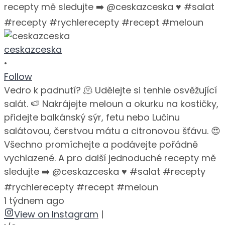
ceskazceska
•
Follow
Vedro k padnutí? 🫠 Udělejte si tenhle osvěžující
salát. 🍉 Nakrájejte meloun a okurku na kostičky,
přidejte balkánský sýr, fetu nebo Lučinu
salátovou, čerstvou mátu a citronovou šťávu. 😍
Všechno promíchejte a podávejte pořádně
vychlazené. A pro další jednoduché recepty mě
sledujte ➡️ @ceskazceska ♥️ #salat #recepty
#rychlerecepty #recept #meloun
1 týdnem ago
View on Instagram
|