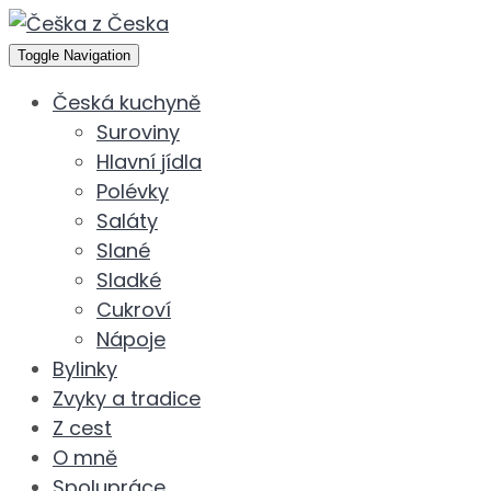
Toggle Navigation
Česká kuchyně
Suroviny
Hlavní jídla
Polévky
Saláty
Slané
Sladké
Cukroví
Nápoje
Bylinky
Zvyky a tradice
Z cest
O mně
Spolupráce