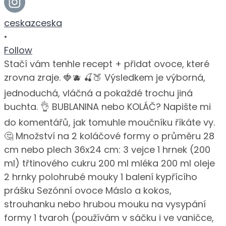
ceskazceska
•
Follow
Stačí vám tenhle recept + přidat ovoce, které
zrovna zraje. 🍓🫐 🍒🍑 Výsledkem je výborná,
jednoduchá, vláčná a pokaždé trochu jiná
buchta. 👌 BUBLANINA nebo KOLÁČ? Napište mi
do komentářů, jak tomuhle moučníku říkáte vy.
🤔 Množství na 2 koláčové formy o průměru 28
cm nebo plech 36x24 cm: 3 vejce 1 hrnek (200
ml) třtinového cukru 200 ml mléka 200 ml oleje
2 hrnky polohrubé mouky 1 balení kypřícího
prášku Sezónní ovoce Máslo a kokos,
strouhanku nebo hrubou mouku na vysypání
formy 1 tvaroh (používám v sáčku i ve vaničce,