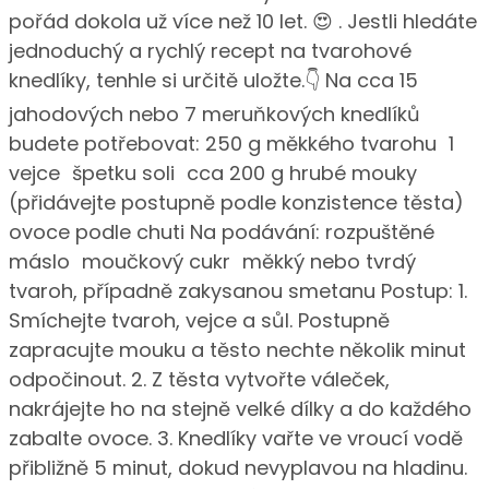
pořád dokola už více než 10 let. 😍 . Jestli hledáte
jednoduchý a rychlý recept na tvarohové
knedlíky, tenhle si určitě uložte.👇 Na cca 15
jahodových nebo 7 meruňkových knedlíků
budete potřebovat: 250 g měkkého tvarohu 1
vejce špetku soli cca 200 g hrubé mouky
(přidávejte postupně podle konzistence těsta)
ovoce podle chuti Na podávání: rozpuštěné
máslo moučkový cukr měkký nebo tvrdý
tvaroh, případně zakysanou smetanu Postup: 1.
Smíchejte tvaroh, vejce a sůl. Postupně
zapracujte mouku a těsto nechte několik minut
odpočinout. 2. Z těsta vytvořte váleček,
nakrájejte ho na stejně velké dílky a do každého
zabalte ovoce. 3. Knedlíky vařte ve vroucí vodě
přibližně 5 minut, dokud nevyplavou na hladinu.