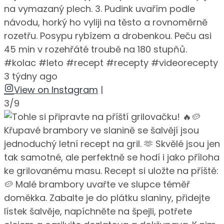
na vymazaný plech. 3. Pudink uvařím podle
návodu, horký ho vyliji na těsto a rovnoměrně
rozetřu. Posypu rybízem a drobenkou. Peču asi
45 min v rozehřáté troubě na 180 stupňů.
#kolac #leto #recept #recepty #videorecepty
3 týdny ago
View on Instagram
|
3/9