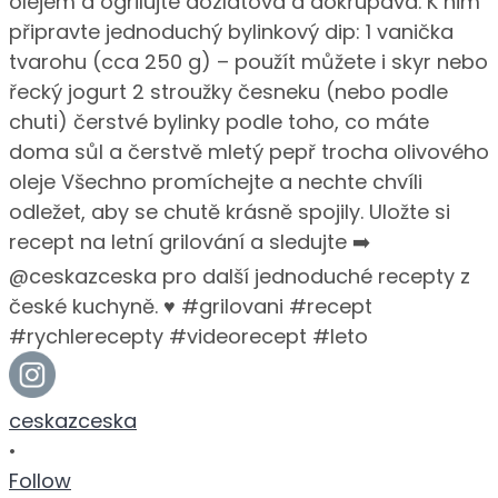
ceskazceska
•
Follow