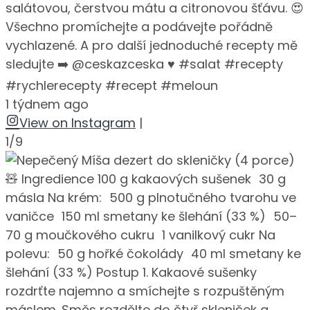
salátovou, čerstvou mátu a citronovou šťávu. 😍
Všechno promíchejte a podávejte pořádně
vychlazené. A pro další jednoduché recepty mě
sledujte ➡️ @ceskazceska ♥️ #salat #recepty
#rychlerecepty #recept #meloun
1 týdnem ago
View on Instagram
|
1/9