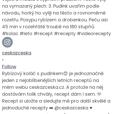
ceskazceska
•
Follow
Rybízový koláč s pudinkem😍 je jednoznačně
jeden z nejoblíbenějších letních receptů na
mém webu ceskazceska.cz. A protože na něj
dostávám tolik chvály, recept dám i sem. 🫶
Recept si uložte a sledujte mě pro další skvělé a
jednoduché recepty ➡️ @ceskazceska ♥️