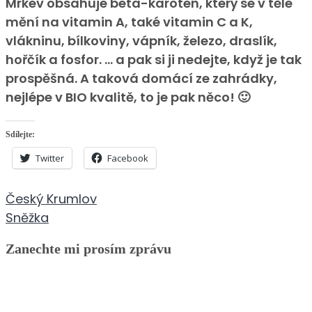
Mrkev obsahuje beta-karoten, který se v těle
mění na vitamin A, také vitamin C a K,
vlákninu, bílkoviny, vápník, železo, draslík,
hořčík a fosfor. … a pak si ji nedejte, když je tak
prospěšná. A taková domácí ze zahrádky,
nejlépe v BIO kvalitě, to je pak něco! 🙂
Sdílejte:
Twitter
Facebook
Navigace
Český Krumlov
pro
Sněžka
příspěvek
Zanechte mi prosím zprávu