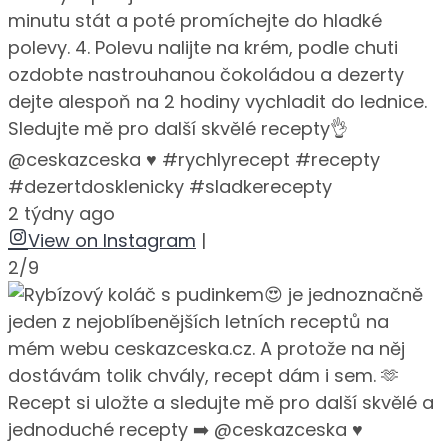
minutu stát a poté promíchejte do hladké
polevy. 4. Polevu nalijte na krém, podle chuti
ozdobte nastrouhanou čokoládou a dezerty
dejte alespoň na 2 hodiny vychladit do lednice.
Sledujte mě pro další skvělé recepty👌
@ceskazceska ♥️ #rychlyrecept #recepty
#dezertdosklenicky #sladkerecepty
2 týdny ago
View on Instagram
|
2/9