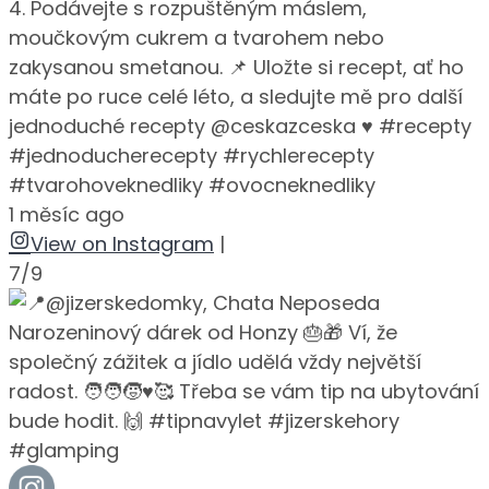
4. Podávejte s rozpuštěným máslem,
moučkovým cukrem a tvarohem nebo
zakysanou smetanou. 📌 Uložte si recept, ať ho
máte po ruce celé léto, a sledujte mě pro další
jednoduché recepty @ceskazceska ♥️ #recepty
#jednoducherecepty #rychlerecepty
#tvarohoveknedliky #ovocneknedliky
1 měsíc ago
View on Instagram
|
7/9