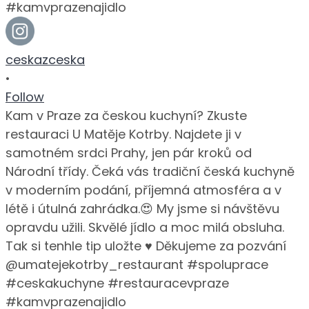
ceskazceska
•
Follow
Kam v Praze za českou kuchyní? Zkuste
restauraci U Matěje Kotrby. Najdete ji v
samotném srdci Prahy, jen pár kroků od
Národní třídy. Čeká vás tradiční česká kuchyně
v moderním podání, příjemná atmosféra a v
létě i útulná zahrádka.😍 My jsme si návštěvu
opravdu užili. Skvělé jídlo a moc milá obsluha.
Tak si tenhle tip uložte ♥️ Děkujeme za pozvání
@umatejekotrby_restaurant #spoluprace
#ceskakuchyne #restauracevpraze
#kamvprazenajidlo