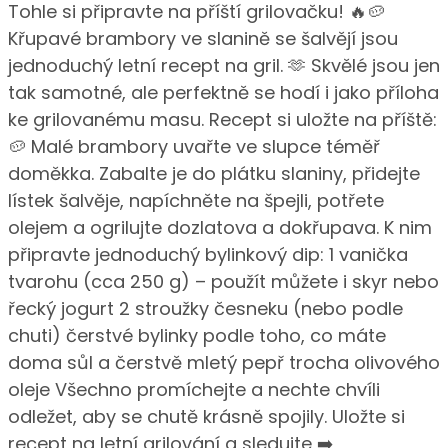
Tohle si připravte na příští grilovačku! 🔥🥔
Křupavé brambory ve slanině se šalvějí jsou
jednoduchý letní recept na gril. 🫶 Skvělé jsou jen
tak samotné, ale perfektně se hodí i jako příloha
ke grilovanému masu. Recept si uložte na příště:
🥔 Malé brambory uvařte ve slupce téměř
doměkka. Zabalte je do plátku slaniny, přidejte
lístek šalvěje, napíchněte na špejli, potřete
olejem a ogrilujte dozlatova a dokřupava. K nim
připravte jednoduchý bylinkový dip: 1 vanička
tvarohu (cca 250 g) – použít můžete i skyr nebo
řecký jogurt 2 stroužky česneku (nebo podle
chuti) čerstvé bylinky podle toho, co máte
doma sůl a čerstvě mletý pepř trocha olivového
oleje Všechno promíchejte a nechte chvíli
odležet, aby se chutě krásně spojily. Uložte si
recept na letní grilování a sledujte ➡️