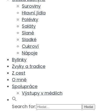
Suroviny
Hlavní jídla
Polévky
Saláty
Slané
Sladké
Cukroví
Nápoje
Bylinky
Zvyky a tradice
Z cest
O mně
Spolupráce
Výstupy v médiích
Search for: