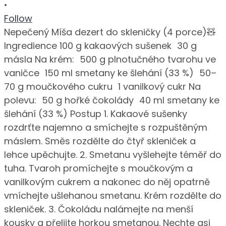
•
Follow
Nepečený Míša dezert do skleničky (4 porce)🧸
Ingredience 100 g kakaových sušenek 30 g
másla Na krém: 500 g plnotučného tvarohu ve
vaničce 150 ml smetany ke šlehání (33 %) 50–
70 g moučkového cukru 1 vanilkový cukr Na
polevu: 50 g hořké čokolády 40 ml smetany ke
šlehání (33 %) Postup 1. Kakaové sušenky
rozdrťte najemno a smíchejte s rozpuštěným
máslem. Směs rozdělte do čtyř skleniček a
lehce upěchujte. 2. Smetanu vyšlehejte téměř do
tuha. Tvaroh promíchejte s moučkovým a
vanilkovým cukrem a nakonec do něj opatrně
vmíchejte ušlehanou smetanu. Krém rozdělte do
skleniček. 3. Čokoládu nalámejte na menší
kousky a přelijte horkou smetanou. Nechte asi