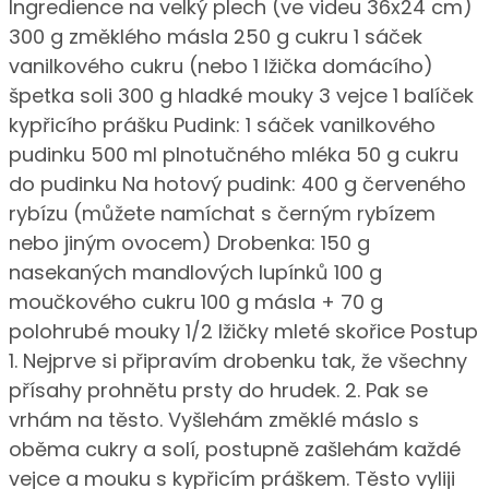
Ingredience na velký plech (ve videu 36x24 cm)
300 g změklého másla 250 g cukru 1 sáček
vanilkového cukru (nebo 1 lžička domácího)
špetka soli 300 g hladké mouky 3 vejce 1 balíček
kypřicího prášku Pudink: 1 sáček vanilkového
pudinku 500 ml plnotučného mléka 50 g cukru
do pudinku Na hotový pudink: 400 g červeného
rybízu (můžete namíchat s černým rybízem
nebo jiným ovocem) Drobenka: 150 g
nasekaných mandlových lupínků 100 g
moučkového cukru 100 g másla + 70 g
polohrubé mouky 1/2 lžičky mleté skořice Postup
1. Nejprve si připravím drobenku tak, že všechny
přísahy prohnětu prsty do hrudek. 2. Pak se
vrhám na těsto. Vyšlehám změklé máslo s
oběma cukry a solí, postupně zašlehám každé
vejce a mouku s kypřicím práškem. Těsto vyliji