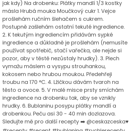
jak kdy) Na drobenku: Plátky mandlí 1/3 kostky
másla Hrubá mouka Moučkový cukr 1. Vejce
prošlehám ručním šlehačem s cukrem.
Postupně zašlehám ostatní tekuté ingredience.
2. K tekutým ingrediencím přidávám sypké
ingredience a důkladně je prošlehám (nemusíte
používat spotřebič, stačí vařečka, ale nejde si
pozor, aby v těstě nezůstaly hrudky). 3. Plech
vymažu máslem a vysypu strouhankou,
kokosem nebo hrubou moukou. Předehřeji
troubu na 170 °C. 4. Lžičkou dávám tvaroh na
těsto a ovoce. 5. V malé misce prsty smíchám
ingredience na drobenku tak, aby se vznikly
hrudky. 6. Bublaninu posypu plátky mandlí a
drobenkou. Peču asi 30 - 40 min dozlazova.
Sledujte mě pro další recepty ➡️ @ceskazceska♥️
#recepty #recept #bublanina #rychlerecepty