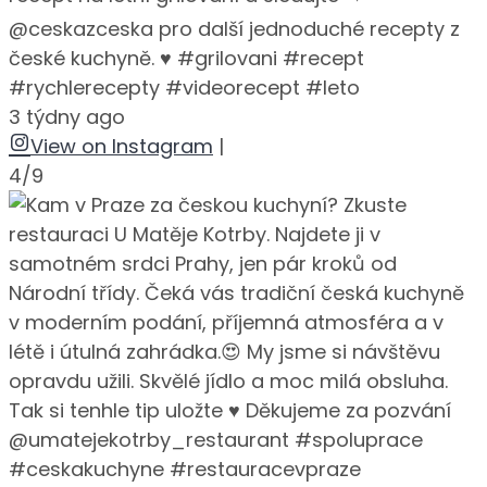
@ceskazceska pro další jednoduché recepty z
české kuchyně. ♥️ #grilovani #recept
#rychlerecepty #videorecept #leto
3 týdny ago
View on Instagram
|
4/9