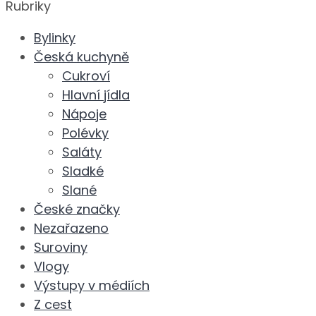
Rubriky
Bylinky
Česká kuchyně
Cukroví
Hlavní jídla
Nápoje
Polévky
Saláty
Sladké
Slané
České značky
Nezařazeno
Suroviny
Vlogy
Výstupy v médiích
Z cest