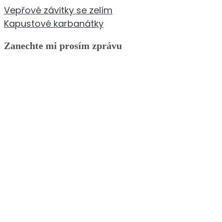
Navigace
Vepřové závitky se zelím
pro
Kapustové karbanátky
příspěvek
Zanechte mi prosím zprávu