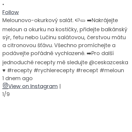
•
•
Follow
Melounovo-okurkový salát. 🍉🥒 ➡️Nakrájejte
meloun a okurku na kostičky, přidejte balkánský
sýr, fetu nebo Lučinu salátovou, čerstvou mátu
a citronovou šťávu. Všechno promíchejte a
podávejte pořádně vychlazené. ➡️Pro další
jednoduché recepty mě sledujte @ceskazceska
♥️ #recepty #rychlerecepty #recept #meloun
1 dnem ago
View on Instagram
|
1/9