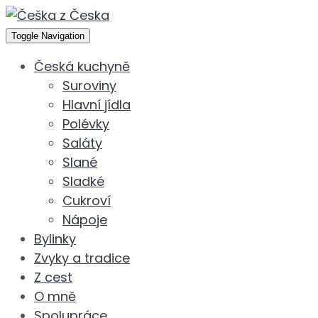
Toggle Navigation
Česká kuchyně
Suroviny
Hlavní jídla
Polévky
Saláty
Slané
Sladké
Cukroví
Nápoje
Bylinky
Zvyky a tradice
Z cest
O mně
Spolupráce