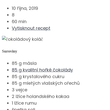
10 října, 2019
8
60 min
Vytisknout recept
Suroviny
85 g másla
85 g kvalitní hořké čokolády
85 g krystalového cukru
85 g mletých vlašských ořechů
3 vejce
2 lžíce holandského kakaa
1 lžíce rumu
špetka soli