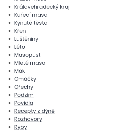
Královehradecký kraj
Kuřecí maso
Kynuté těsto
Křen
Luštěniny
Léto
Masopust
Mleté maso
Mák
Omáčky
Ořechy
Podzim
Povidla
Recepty z dýně
Rozhovory
Ryby