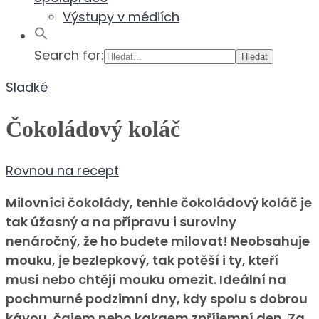
Výstupy v médiích
Search for:
Sladké
Čokoládový koláč
Rovnou na recept
Milovníci čokolády, tenhle čokoládový koláč je
tak úžasný a na přípravu i suroviny
nenáročný, že ho budete milovat! Neobsahuje
mouku, je bezlepkový, tak potěší i ty, kteří
musí nebo chtějí mouku omezit. Ideální na
pochmurné podzimní dny, kdy spolu s dobrou
kávou, čajem nebo kakaem zpříjemní den. Za