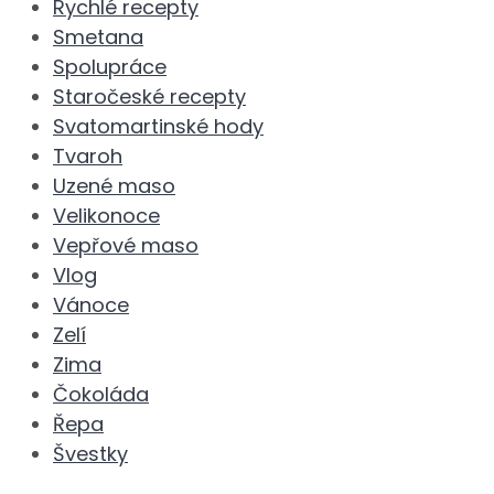
Rychlé recepty
Smetana
Spolupráce
Staročeské recepty
Svatomartinské hody
Tvaroh
Uzené maso
Velikonoce
Vepřové maso
Vlog
Vánoce
Zelí
Zima
Čokoláda
Řepa
Švestky