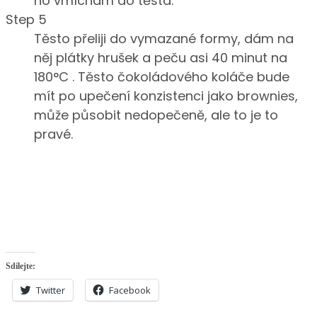
ho vmíchám do těsta.
Step 5
Těsto přeliji do vymazané formy, dám na
něj plátky hrušek a peču asi 40 minut na
180°C . Těsto čokoládového koláče bude
mít po upečení konzistenci jako brownies,
může působit nedopečeně, ale to je to
pravé.
Sdílejte:
Twitter
Facebook