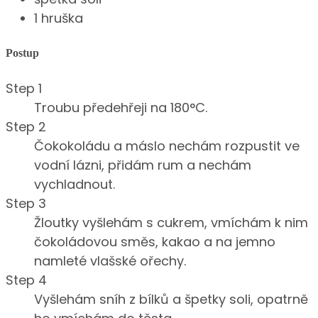
1 hruška
Postup
Step 1
Troubu předehřeji na 180°C.
Step 2
Čokokoládu a máslo nechám rozpustit ve
vodní lázni, přidám rum a nechám
vychladnout.
Step 3
Žloutky vyšlehám s cukrem, vmíchám k nim
čokoládovou směs, kakao a na jemno
namleté vlašské ořechy.
Step 4
Vyšlehám sníh z bílků a špetky soli, opatrně